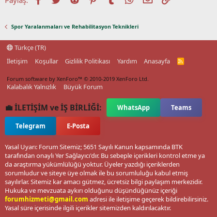
Spor Yaralanmaları ve Rehabilitasyon Teknikleri
Türkçe (TR)
İletişim
Koşullar
Gizlilik Politikası
Yardım
Anasayfa
R
S
S
Forum software by XenForo™
© 2010-2019 XenForo Ltd.
Kalabalık Yalnızlık
Büyük Forum
💼 İLETİŞİM ve İŞ BİRLİĞİ:
WhatsApp
Teams
Telegram
E-Posta
Yasal Uyarı: Forum Sitemiz; 5651 Sayılı Kanun kapsamında BTK
tarafından onaylı Yer Sağlayıcı'dır. Bu sebeple içerikleri kontrol etme ya
da araştırma yükümlülüğü yoktur. Üyeler yazdığı içeriklerden
sorumludur ve siteye üye olmak ile bu sorumluluğu kabul etmiş
sayılırlar. Sitemiz kar amacı gütmez, ücretsiz bilgi paylaşım merkezidir.
Hukuka ve mevzuata aykırı olduğunu düşündüğünüz içeriği
forumhizmeti@gmail.com
adresi ile iletişime geçerek bildirebilirsiniz.
Yasal süre içerisinde ilgili içerikler sitemizden kaldırılacaktır.