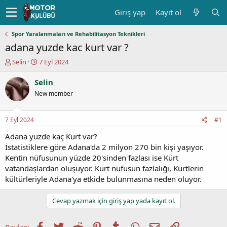
Giriş yap
Kayıt ol
Spor Yaralanmaları ve Rehabilitasyon Teknikleri
adana yuzde kac kurt var ?
K
B
Selin
7 Eyl 2024
o
a
n
ş
Selin
u
l
New member
y
a
u
n
b
g
7 Eyl 2024
#1
a
ı
ş
ç
Adana yüzde kaç Kürt var?
l
t
İstatistiklere göre Adana'da 2 milyon 270 bin kişi yaşıyor.
a
a
Kentin nüfusunun yüzde 20'sinden fazlası ise Kürt
t
r
vatandaşlardan oluşuyor. Kürt nüfusun fazlalığı, Kürtlerin
a
i
kültürleriyle Adana'ya etkide bulunmasına neden oluyor.
n
h
i
Cevap yazmak için giriş yap yada kayıt ol.
Facebook
Twitter
Reddit
Pinterest
Tumblr
WhatsApp
E-posta
Link
Paylaş: