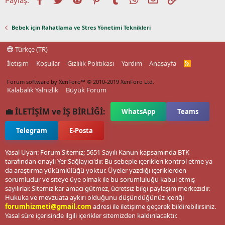
Bebek için Rahatlama ve Stres Yönetimi Teknikleri
Türkçe (TR)
İletişim
Koşullar
Gizlilik Politikası
Yardım
Anasayfa
R
S
S
Forum software by XenForo™
© 2010-2019 XenForo Ltd.
Kalabalık Yalnızlık
Büyük Forum
💼 İLETİŞİM ve İŞ BİRLİĞİ:
WhatsApp
Teams
Telegram
E-Posta
Yasal Uyarı: Forum Sitemiz; 5651 Sayılı Kanun kapsamında BTK
tarafından onaylı Yer Sağlayıcı'dır. Bu sebeple içerikleri kontrol etme ya
da araştırma yükümlülüğü yoktur. Üyeler yazdığı içeriklerden
sorumludur ve siteye üye olmak ile bu sorumluluğu kabul etmiş
sayılırlar. Sitemiz kar amacı gütmez, ücretsiz bilgi paylaşım merkezidir.
Hukuka ve mevzuata aykırı olduğunu düşündüğünüz içeriği
forumhizmeti@gmail.com
adresi ile iletişime geçerek bildirebilirsiniz.
Yasal süre içerisinde ilgili içerikler sitemizden kaldırılacaktır.