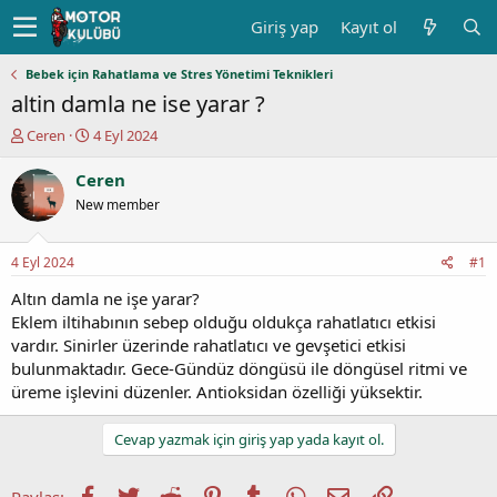
Giriş yap
Kayıt ol
Bebek için Rahatlama ve Stres Yönetimi Teknikleri
altin damla ne ise yarar ?
K
B
Ceren
4 Eyl 2024
o
a
n
ş
Ceren
u
l
New member
y
a
u
n
b
g
4 Eyl 2024
#1
a
ı
ş
ç
Altın damla ne işe yarar?
l
t
Eklem iltihabının sebep olduğu oldukça rahatlatıcı etkisi
a
a
vardır. Sinirler üzerinde rahatlatıcı ve gevşetici etkisi
t
r
bulunmaktadır. Gece-Gündüz döngüsü ile döngüsel ritmi ve
a
i
üreme işlevini düzenler. Antioksidan özelliği yüksektir.
n
h
i
Cevap yazmak için giriş yap yada kayıt ol.
Facebook
Twitter
Reddit
Pinterest
Tumblr
WhatsApp
E-posta
Link
Paylaş: