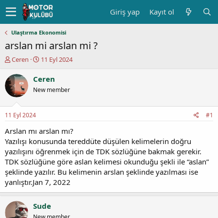
Giriş yap
Kayıt ol
Ulaştırma Ekonomisi
arslan mi arslan mi ?
K
B
Ceren
11 Eyl 2024
o
a
n
ş
Ceren
u
l
New member
y
a
u
n
b
g
11 Eyl 2024
#1
a
ı
ş
ç
Arslan mı arslan mı?
l
t
Yazılışı konusunda tereddüte düşülen kelimelerin doğru
a
a
yazılışını öğrenmek için de TDK sözlüğüne bakmak gerekir.
t
r
TDK sözlüğüne göre aslan kelimesi okunduğu şekli ile “aslan”
a
i
şeklinde yazılır. Bu kelimenin arslan şeklinde yazılması ise
n
h
yanlıştır.Jan 7, 2022
i
Sude
New member