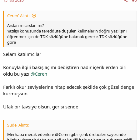
15 Nis 2026
#3
Ceren' Alıntı:
Arslan mı arslan mı?
Yazılışı konusunda tereddüte düşülen kelimelerin doğru yazılışını
öğrenmek için de TDK sözlüğüne bakmak gerekir. TDK sözlüğüne
göre
Selam katılımcılar
Konuyla ilgili bakış açımı değiştiren nadir içeriklerden biri
oldu bu yazı
@Ceren
Farklı okur seviyelerine hitap edecek şekilde çok güzel denge
kurmuşsun
Ufak bir tavsiye olsun, gerisi sende
Sude' Alıntı:
Merhaba merak edenlere @Ceren gibi içerik üreticileri sayesinde
bilgiye ulaşmak daha güvenli ve keyifli hale geliyor Küçük ama etkili