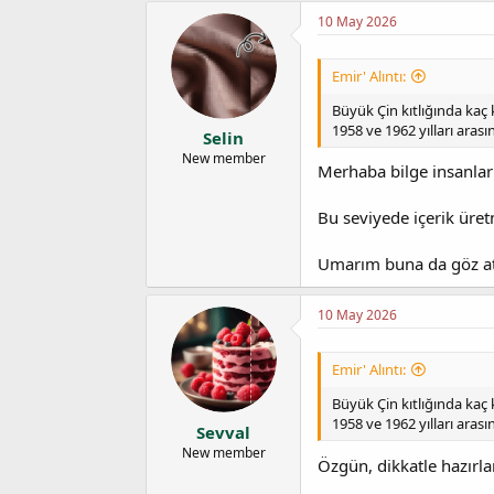
t
r
10 May 2026
a
i
n
h
i
Emir' Alıntı:
Büyük Çin kıtlığında kaç 
1958 ve 1962 yılları ara
Selin
New member
Merhaba bilge insanlar
Bu seviyede içerik üret
Umarım buna da göz ata
10 May 2026
Emir' Alıntı:
Büyük Çin kıtlığında kaç 
1958 ve 1962 yılları ara
Sevval
New member
Özgün, dikkatle hazırla