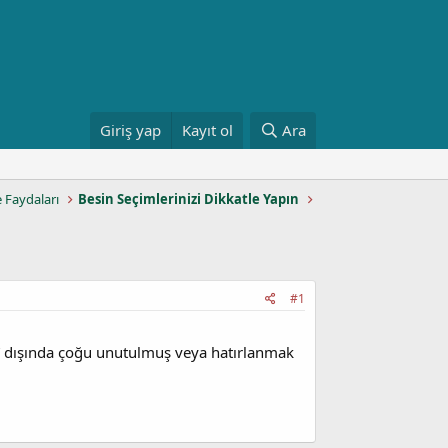
Giriş yap
Kayıt ol
Ara
e Faydaları
Besin Seçimlerinizi Dikkatle Yapın
#1
ı” dışında çoğu unutulmuş veya hatırlanmak