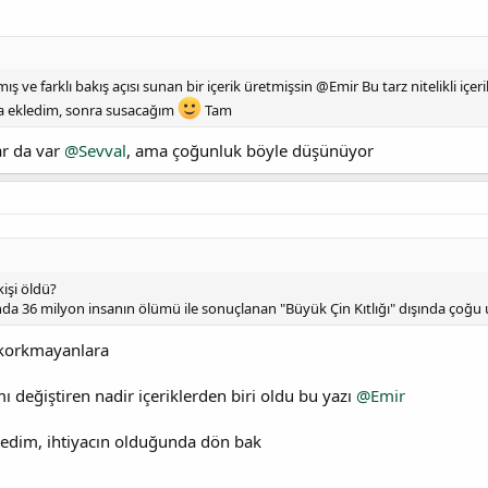
ş ve farklı bakış açısı sunan bir içerik üretmişsin @Emir Bu tarz nitelikli içe
ha ekledim, sonra susacağım
Tam
ar da var
@Sevval
, ama çoğunluk böyle düşünüyor
kişi öldü?
sında 36 milyon insanın ölümü ile sonuçlanan "Büyük Çin Kıtlığı" dışında çoğ
korkmayanlara
mı değiştiren nadir içeriklerden biri oldu bu yazı
@Emir
ledim, ihtiyacın olduğunda dön bak