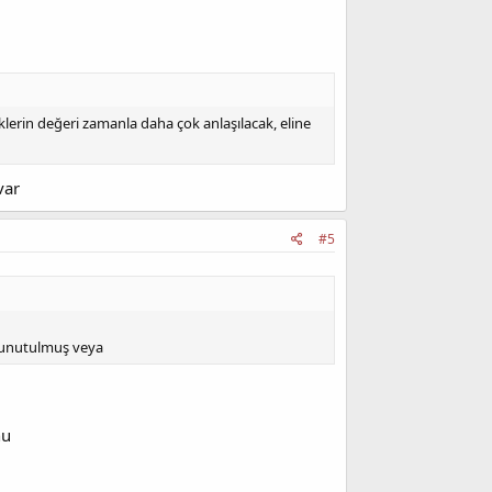
riklerin değeri zamanla daha çok anlaşılacak, eline
var
#5
u unutulmuş veya
nu