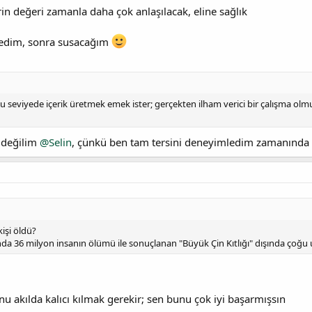
lerin değeri zamanla daha çok anlaşılacak, eline sağlık
ledim, sonra susacağım
u seviyede içerik üretmek emek ister; gerçekten ilham verici bir çalışma o
e değilim
@Selin
, çünkü ben tam tersini deneyimledim zamanında
kişi öldü?
sında 36 milyon insanın ölümü ile sonuçlanan "Büyük Çin Kıtlığı" dışında çoğ
u akılda kalıcı kılmak gerekir; sen bunu çok iyi başarmışsın