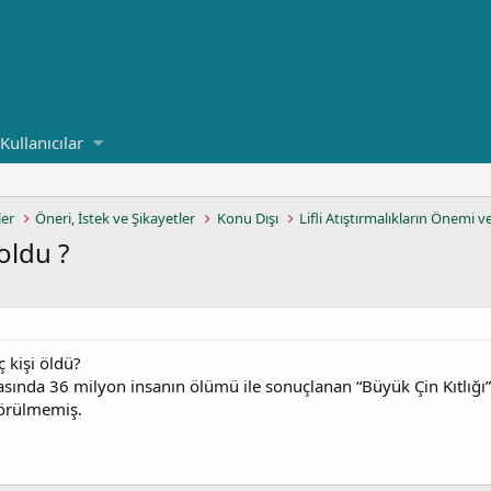
Kullanıcılar
ler
Öneri, İstek ve Şikayetler
Konu Dışı
Lifli Atıştırmalıkların Önemi v
oldu ?
ç kişi öldü?
rasında 36 milyon insanın ölümü ile sonuçlanan “Büyük Çin Kıtlığ
görülmemiş.