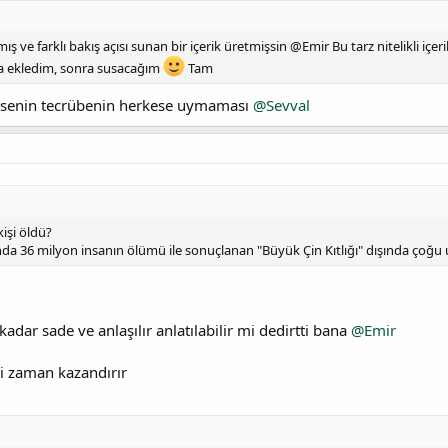
ş ve farklı bakış açısı sunan bir içerik üretmişsin @Emir Bu tarz nitelikli içe
ha ekledim, sonra susacağım
Tam
m senin tecrübenin herkese uymaması
@Sevval
kişi öldü?
sında 36 milyon insanın ölümü ile sonuçlanan "Büyük Çin Kıtlığı" dışında çoğ
adar sade ve anlaşılır anlatılabilir mi dedirtti bana
@Emir
i zaman kazandırır