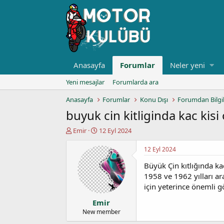
Anasayfa
Forumlar
Neler yeni
Yeni mesajlar
Forumlarda ara
Anasayfa
Forumlar
Konu Dışı
Forumdan Bilgi
buyuk cin kitliginda kac kisi 
K
B
Emir
12 Eyl 2024
o
a
n
ş
12 Eyl 2024
u
l
Büyük Çin kıtlığında ka
y
a
u
n
1958 ve 1962 yılları a
b
g
için yeterince önemli 
a
ı
Emir
ş
ç
l
t
New member
a
a