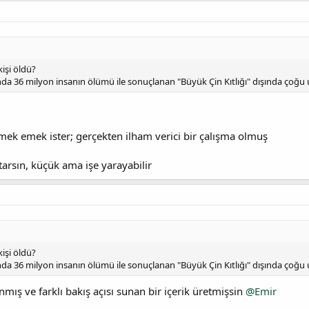
kişi öldü?
sında 36 milyon insanın ölümü ile sonuçlanan "Büyük Çin Kıtlığı" dışında çoğ
mek emek ister; gerçekten ilham verici bir çalışma olmuş
rsın, küçük ama işe yarayabilir
kişi öldü?
sında 36 milyon insanın ölümü ile sonuçlanan "Büyük Çin Kıtlığı" dışında çoğ
nmış ve farklı bakış açısı sunan bir içerik üretmişsin
@Emir