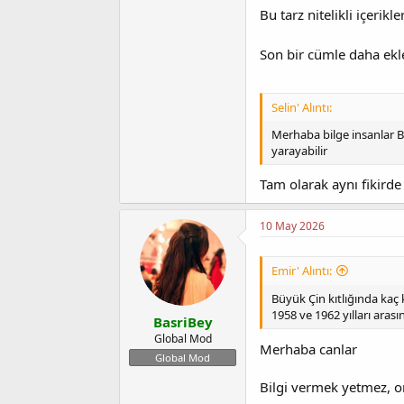
Bu tarz nitelikli içerik
Son bir cümle daha ek
Selin' Alıntı:
Merhaba bilge insanlar B
yarayabilir
Tam olarak aynı fikird
10 May 2026
Emir' Alıntı:
Büyük Çin kıtlığında kaç 
1958 ve 1962 yılları ara
BasriBey
Global Mod
Merhaba canlar
Global Mod
Bilgi vermek yetmez, on