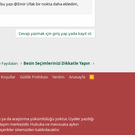
u bu yazı @Emir Ufak bir nokta daha ekledim,
Cevap yazmak için giriş yap yada kayıt ol.
e Faydaları
Besin Seçimlerinizi Dikkatle Yapın
Koşullar
Gizlilik Politikası
Yardım
Anasayfa
R
S
S
me ya da araştırma yükümlülüğü yoktur. Üyeler yazdığı
aylaşım merkezidir. Hukuka ve mevzuata aykırı
 içerikler sitemizden kaldırılacaktır.