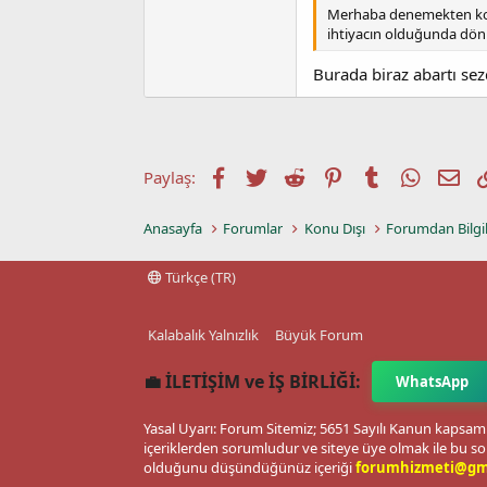
Merhaba denemekten korkm
ihtiyacın olduğunda dön 
Burada biraz abartı se
Facebook
Twitter
Reddit
Pinterest
Tumblr
WhatsA
E-p
Paylaş:
Anasayfa
Forumlar
Konu Dışı
Forumdan Bilgi
Türkçe (TR)
Kalabalık Yalnızlık
Büyük Forum
💼 İLETİŞİM ve İŞ BİRLİĞİ:
WhatsApp
Yasal Uyarı: Forum Sitemiz; 5651 Sayılı Kanun kapsamı
içeriklerden sorumludur ve siteye üye olmak ile bu so
olduğunu düşündüğünüz içeriği
forumhizmeti@gm