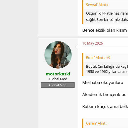
Sevval' Alıntı:
Özgün, dikkatle hazırlanmı
sağlık Son bir cümle da
Bence eksik olan kısı
10 May 2026
Emir' Alıntı:
Büyük Çin kıtlığında kaç 
1958 ve 1962 yılları ara
motorkaski
Global Mod
Merhaba okuyanlara
Global Mod
Akademik bir içerik bu k
Katkım küçük ama belk
Ceren' Alıntı: