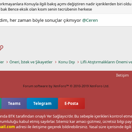
ayanlara Konuyla ilgili bakış açımı değiştiren nadir içeriklerden biri old
bak Bence eksik olan kısım senin tecrübenin herkese
zdim, her zaman böyle sonuçlar çıkmıyor
@Ceren
pp
osta
Link
ler
Öneri, İstek ve Şikayetler
Konu Dışı
Lifli Atıştırmalıkların Önemi v
İletişim
Forum software by XenForo™
© 2010-2019 XenForo Ltd.
Teams
Telegram
E-Posta
nda BTK tarafından onaylı Yer Sağlayıcı'dır. Bu sebeple içerikleri kontrol et
rumluluğu kabul etmiş sayılırlar. Sitemiz kar amacı gütmez, ücretsiz bilgi p
ail.com
adresi ile iletişime geçerek bildirebilirsiniz. Yasal süre içerisinde ilgili