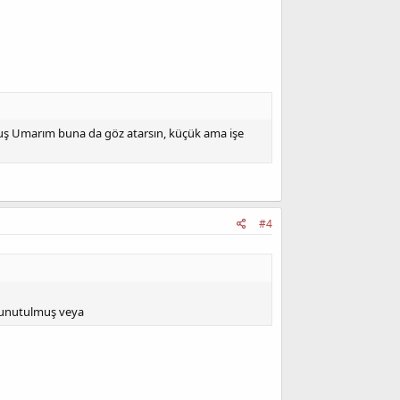
lmuş Umarım buna da göz atarsın, küçük ama işe
#4
u unutulmuş veya