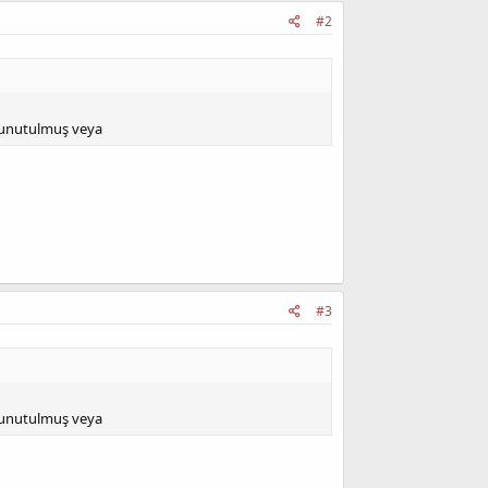
#2
u unutulmuş veya
#3
u unutulmuş veya