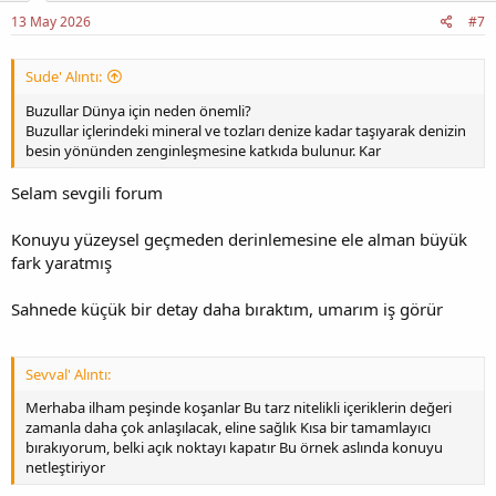
13 May 2026
#7
Sude' Alıntı:
Buzullar Dünya için neden önemli?
Buzullar içlerindeki mineral ve tozları denize kadar taşıyarak denizin
besin yönünden zenginleşmesine katkıda bulunur. Kar
Selam sevgili forum
Konuyu yüzeysel geçmeden derinlemesine ele alman büyük
fark yaratmış
Sahnede küçük bir detay daha bıraktım, umarım iş görür
Sevval' Alıntı:
Merhaba ilham peşinde koşanlar Bu tarz nitelikli içeriklerin değeri
zamanla daha çok anlaşılacak, eline sağlık Kısa bir tamamlayıcı
bırakıyorum, belki açık noktayı kapatır Bu örnek aslında konuyu
netleştiriyor