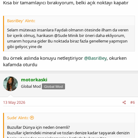
Kısa bir tamamlayıcı bırakıyorum, belki açık noktayı kapatır
BasriBey' Alıntı:
Selam mütevazı insanlara Faydalı olmanın ötesinde ilham da veren
bir içerik olmuş, harikasın @Sude Minik bir öneri daha ekliyorum,
umarım hoşuna gider Bu noktada biraz fazla genelleme yapmışsın
gibi geliyor, yine de
Bu örnek aslında konuyu netleştiriyor
@BasriBey
, okurken
kafamda oturdu
motorkaski
Global Mod
Global Mod
13 May 2026
#6
Sude' Alıntı:
Buzullar Dünya için neden önemli?
Buzullar içlerindeki mineral ve tozları denize kadar taşıyarak denizin