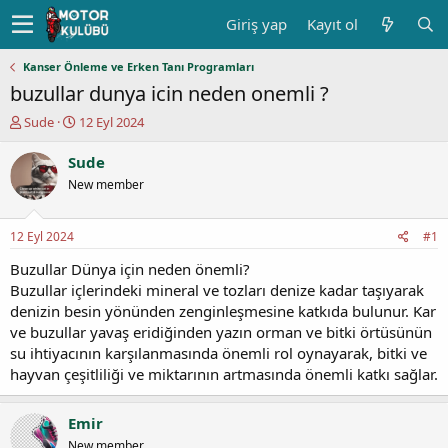
Giriş yap
Kayıt ol
Kanser Önleme ve Erken Tanı Programları
buzullar dunya icin neden onemli ?
K
B
Sude
12 Eyl 2024
o
a
n
ş
Sude
u
l
New member
y
a
u
n
b
g
12 Eyl 2024
#1
a
ı
ş
ç
Buzullar Dünya için neden önemli?
l
t
Buzullar içlerindeki mineral ve tozları denize kadar taşıyarak
a
a
denizin besin yönünden zenginleşmesine katkıda bulunur. Kar
t
r
ve buzullar yavaş eridiğinden yazın orman ve bitki örtüsünün
a
i
su ihtiyacının karşılanmasında önemli rol oynayarak, bitki ve
n
h
hayvan çeşitliliği ve miktarının artmasında önemli katkı sağlar.
i
Emir
New member