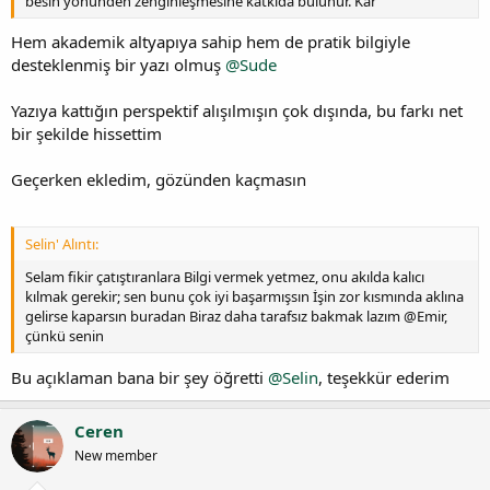
besin yönünden zenginleşmesine katkıda bulunur. Kar
Hem akademik altyapıya sahip hem de pratik bilgiyle
desteklenmiş bir yazı olmuş
@Sude
Yazıya kattığın perspektif alışılmışın çok dışında, bu farkı net
bir şekilde hissettim
Geçerken ekledim, gözünden kaçmasın
Selin' Alıntı:
Selam fikir çatıştıranlara Bilgi vermek yetmez, onu akılda kalıcı
kılmak gerekir; sen bunu çok iyi başarmışsın İşin zor kısmında aklına
gelirse kaparsın buradan Biraz daha tarafsız bakmak lazım @Emir,
çünkü senin
Bu açıklaman bana bir şey öğretti
@Selin
, teşekkür ederim
Ceren
New member