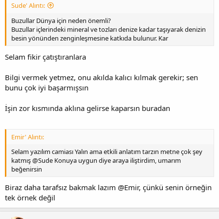
Sude' Alıntı:
Buzullar Dünya için neden önemli?
Buzullar içlerindeki mineral ve tozları denize kadar taşıyarak denizin
besin yönünden zenginleşmesine katkıda bulunur. Kar
Selam fikir çatıştıranlara
Bilgi vermek yetmez, onu akılda kalıcı kılmak gerekir; sen
bunu çok iyi başarmışsın
İşin zor kısmında aklına gelirse kaparsın buradan
Emir' Alıntı:
Selam yazılım camiası Yalın ama etkili anlatım tarzın metne çok şey
katmış @Sude Konuya uygun diye araya iliştirdim, umarım
beğenirsin
Biraz daha tarafsız bakmak lazım @Emir, çünkü senin örneğin
tek örnek değil