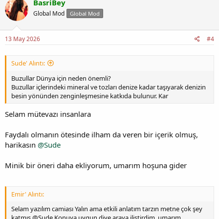
BasriBey
Global Mod
Global Mod
13 May 2026
#4
Sude' Alıntı:
Buzullar Dünya için neden önemli?
Buzullar içlerindeki mineral ve tozları denize kadar taşıyarak denizin
besin yönünden zenginleşmesine katkıda bulunur. Kar
Selam mütevazı insanlara
Faydalı olmanın ötesinde ilham da veren bir içerik olmuş,
harikasın
@Sude
Minik bir öneri daha ekliyorum, umarım hoşuna gider
Emir' Alıntı:
Selam yazılım camiası Yalın ama etkili anlatım tarzın metne çok şey
katmış @Sude Konuya uygun diye araya iliştirdim, umarım