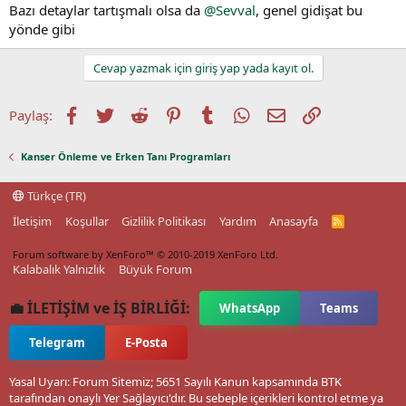
Bazı detaylar tartışmalı olsa da
@Sevval
, genel gidişat bu
yönde gibi
Cevap yazmak için giriş yap yada kayıt ol.
Facebook
Twitter
Reddit
Pinterest
Tumblr
WhatsApp
E-posta
Link
Paylaş:
Kanser Önleme ve Erken Tanı Programları
Türkçe (TR)
İletişim
Koşullar
Gizlilik Politikası
Yardım
Anasayfa
R
S
S
Forum software by XenForo™
© 2010-2019 XenForo Ltd.
Kalabalık Yalnızlık
Büyük Forum
💼 İLETİŞİM ve İŞ BİRLİĞİ:
WhatsApp
Teams
Telegram
E-Posta
Yasal Uyarı: Forum Sitemiz; 5651 Sayılı Kanun kapsamında BTK
tarafından onaylı Yer Sağlayıcı'dır. Bu sebeple içerikleri kontrol etme ya