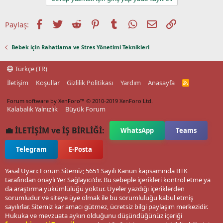
Facebook
Twitter
Reddit
Pinterest
Tumblr
WhatsApp
E-posta
Link
Paylaş:
Bebek için Rahatlama ve Stres Yönetimi Teknikleri
Türkçe (TR)
İletişim
Koşullar
Gizlilik Politikası
Yardım
Anasayfa
R
S
S
Forum software by XenForo™
© 2010-2019 XenForo Ltd.
Kalabalık Yalnızlık
Büyük Forum
💼 İLETİŞİM ve İŞ BİRLİĞİ:
WhatsApp
Teams
Telegram
E-Posta
Yasal Uyarı: Forum Sitemiz; 5651 Sayılı Kanun kapsamında BTK
tarafından onaylı Yer Sağlayıcı'dır. Bu sebeple içerikleri kontrol etme ya
da araştırma yükümlülüğü yoktur. Üyeler yazdığı içeriklerden
sorumludur ve siteye üye olmak ile bu sorumluluğu kabul etmiş
sayılırlar. Sitemiz kar amacı gütmez, ücretsiz bilgi paylaşım merkezidir.
Hukuka ve mevzuata aykırı olduğunu düşündüğünüz içeriği