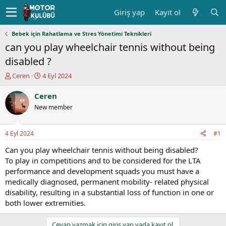
Giriş yap
Kayıt ol
Bebek için Rahatlama ve Stres Yönetimi Teknikleri
can you play wheelchair tennis without being
disabled ?
K
B
Ceren
4 Eyl 2024
o
a
n
ş
Ceren
u
l
New member
y
a
u
n
b
g
4 Eyl 2024
#1
a
ı
ş
ç
Can you play wheelchair tennis without being disabled?
l
t
To play in competitions and to be considered for the LTA
a
a
performance and development squads you must have a
t
r
medically diagnosed, permanent mobility- related physical
a
i
disability, resulting in a substantial loss of function in one or
n
h
both lower extremities.
i
Cevap yazmak için giriş yap yada kayıt ol.