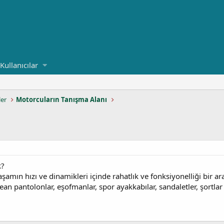
Kullanıcılar
ler
Motorcuların Tanışma Alanı
k?
amın hızı ve dinamikleri içinde rahatlık ve fonksiyonelliği bir ara
 jean pantolonlar, eşofmanlar, spor ayakkabılar, sandaletler, şortlar 