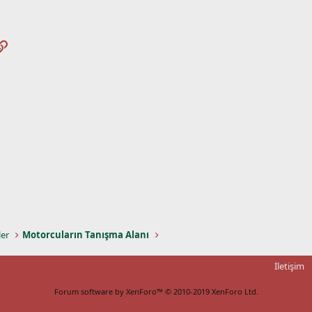
pp
osta
Link
ler
Motorcuların Tanışma Alanı
İletişim
Forum software by XenForo™
© 2010-2019 XenForo Ltd.