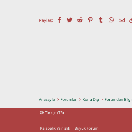
t
r
a
i
n
h
i
Facebook
Twitter
Reddit
Pinterest
Tumblr
WhatsA
E-p
Paylaş:
Anasayfa
Forumlar
Konu Dışı
Forumdan Bilgi
Türkçe (TR)
Kalabalık Yalnızlık
Büyük Forum