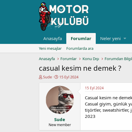
Anasayfa
Forumlar
Neler yeni
Yeni mesajlar
Forumlarda ara
Anasayfa
Forumlar
Konu Dışı
Forumdan Bilgi
casual kesim ne demek ?
K
B
Sude
15 Eyl 2024
o
a
n
ş
15 Eyl 2024
u
l
Casual kesim ne deme
y
a
u
n
Casual giyim, günlük yaş
b
g
tişörtler, sweatshirtler,
a
ı
2023
Sude
ş
ç
l
t
New member
a
a