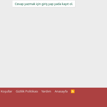
Cevap yazmak için giriş yap yada kayıt ol.
Koşullar
Gizlilik Politikası
Yardım
Anasayfa
R
S
S