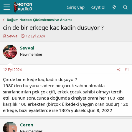
Giriş yap
Kayıt ol
Doğum Haritası Çözümlemesi ve Anlamı
cin de bir erkege kac kadin dusuyor ?
K
B
Sevval
12 Eyl 2024
o
a
n
ş
Sevval
u
l
New member
y
a
u
n
b
g
12 Eyl 2024
#1
a
ı
ş
ç
Çin'de bir erkeğe kaç kadın düşüyor?
l
t
1980'den bu yana sadece bir çocuk sahibi olmakla
a
a
sınırlandırılan pek çok çift, erkek çocuk sahibi olmayı tercih
t
r
etti. Bunun sonucunda doğumda cinsiyet oranı her 100 kıza
a
i
karşılık 106 erkekten (birçok ülkedeki yaygın oran budur) 120
n
h
erkeğe, bazı eyaletlerde ise 130'a yükseldi.Jun 8, 2022
i
Ceren
New member