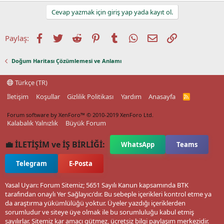
Cevap yazmak için giriş yap yada kayıt ol.
Facebook
Twitter
Reddit
Pinterest
Tumblr
WhatsApp
E-posta
Link
Paylaş:
Doğum Haritası Çözümlemesi ve Anlamı
Türkçe (TR)
İletişim
Koşullar
Gizlilik Politikası
Yardım
Anasayfa
R
S
S
Forum software by XenForo™
© 2010-2019 XenForo Ltd.
Kalabalık Yalnızlık
Büyük Forum
💼 İLETİŞİM ve İŞ BİRLİĞİ:
WhatsApp
Teams
Telegram
E-Posta
Yasal Uyarı: Forum Sitemiz; 5651 Sayılı Kanun kapsamında BTK
tarafından onaylı Yer Sağlayıcı'dır. Bu sebeple içerikleri kontrol etme ya
da araştırma yükümlülüğü yoktur. Üyeler yazdığı içeriklerden
sorumludur ve siteye üye olmak ile bu sorumluluğu kabul etmiş
sayılırlar. Sitemiz kar amacı gütmez, ücretsiz bilgi paylaşım merkezidir.