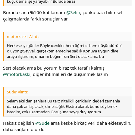
küçük ama işe yarayabilir Burada biraz
Burada sana %100 katılamam
@Selin
, çünkü bazı bilimsel
çalışmalarda farklı sonuçlar var
motorkaski' Alıntı:
Herkese iyi günler Böyle içerikler hem öğretici hem düşündürücü
oluyor @Sevval, gerçekten emeğine sağlık Konuya uygun diye
araya iliştirdim, umarım beğenirsin Sert olacak ama bu
Sert olacak ama bu yorum biraz tek taraflı kalmış
@motorkaski
, diğer ihtimalleri de düşünmek lazım
Sude' Alıntı:
Selam akıl danışanlara Bu tarz nitelikli içeriklerin değeri zamanla
daha çok anlaşılacak, eline sağlık Ekstra olarak bunu söylemek
istedim, çok uzatmadan Görüşüne saygı duyuyorum
Haksız değilsin
@Sude
ama keşke birkaç veri daha ekleseydin,
daha sağlam olurdu