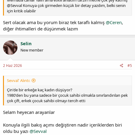
Merhaba canlar Yalın ama etkili anlatım tarzın metne çok şey katmış
@Sevval Konuya çok girmeden küçük bir detay yazdım, belki senin
için kritik olabilir
Sert olacak ama bu yorum biraz tek taraflı kalmış
@Ceren
,
diğer ihtimalleri de düşünmek lazım
Selin
New member
2 Haz 2026
#5
Sevval' Alıntı:
Çin'de bir erkeğe kaç kadın düşüyor?
1980'den bu yana sadece bir çocuk sahibi olmakla sınırlandırılan pek
çok çift, erkek çocuk sahibi olmayı tercih etti
Selam heyecan arayanlar
Konuyla ilgili bakış açımı değiştiren nadir içeriklerden biri
oldu bu yazı
@Sevval