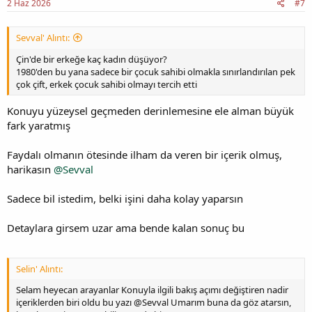
2 Haz 2026
#7
Sevval' Alıntı:
Çin'de bir erkeğe kaç kadın düşüyor?
1980'den bu yana sadece bir çocuk sahibi olmakla sınırlandırılan pek
çok çift, erkek çocuk sahibi olmayı tercih etti
Konuyu yüzeysel geçmeden derinlemesine ele alman büyük
fark yaratmış
Faydalı olmanın ötesinde ilham da veren bir içerik olmuş,
harikasın
@Sevval
Sadece bil istedim, belki işini daha kolay yaparsın
Detaylara girsem uzar ama bende kalan sonuç bu
Selin' Alıntı:
Selam heyecan arayanlar Konuyla ilgili bakış açımı değiştiren nadir
içeriklerden biri oldu bu yazı @Sevval Umarım buna da göz atarsın,