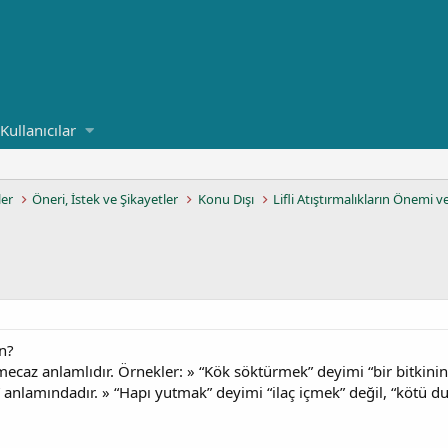
Kullanıcılar
ler
Öneri, İstek ve Şikayetler
Konu Dışı
Lifli Atıştırmalıkların Önemi v
n?
mecaz anlamlıdır. Örnekler: » “Kök söktürmek” deyimi “bir bitkinin
 anlamındadır. » “Hapı yutmak” deyimi “ilaç içmek” değil, “kötü