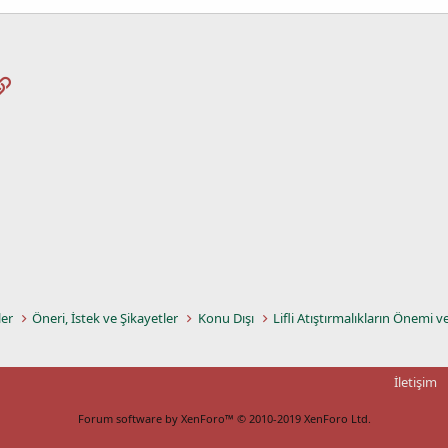
pp
osta
Link
ler
Öneri, İstek ve Şikayetler
Konu Dışı
Lifli Atıştırmalıkların Önemi v
İletişim
Forum software by XenForo™
© 2010-2019 XenForo Ltd.