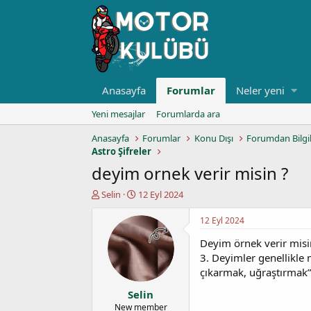
Anasayfa
Forumlar
Neler yeni
Yeni mesajlar
Forumlarda ara
Anasayfa
Forumlar
Konu Dışı
Forumdan Bilgi
Astro Şifreler
deyim ornek verir misin ?
K
B
Selin
12 Eyl 2024
o
a
n
ş
12 Eyl 2024
u
l
Deyim örnek verir misi
y
a
u
n
3. Deyimler genellikle 
b
g
çıkarmak, uğraştırmak”
a
ı
Selin
ş
ç
l
t
New member