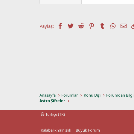
a
a
t
r
a
i
n
h
i
Facebook
Twitter
Reddit
Pinterest
Tumblr
WhatsA
E-p
Paylaş:
Anasayfa
Forumlar
Konu Dışı
Forumdan Bilgi
Astro Şifreler
Türkçe (TR)
Kalabalık Yalnızlık
Büyük Forum