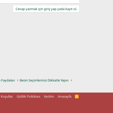
Cevap yazmak için giriş yap yada kayıt ol.
e Faydaları
Besin Seçimlerinizi Dikkatle Yapın
Koşullar
Gizlilik Politikası
Yardım
Anasayfa
R
S
S