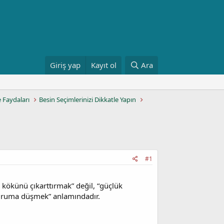
Giriş yap
Kayıt ol
Ara
e Faydaları
Besin Seçimlerinizi Dikkatle Yapın
#1
 kökünü çıkarttırmak” değil, “güçlük
 duruma düşmek” anlamındadır.