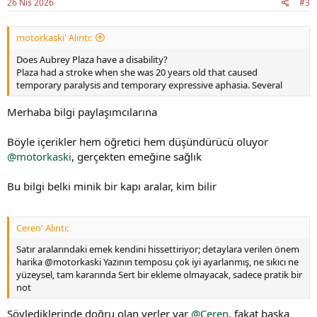
26 Nis 2026
#3
motorkaski' Alıntı:
Does Aubrey Plaza have a disability?
Plaza had a stroke when she was 20 years old that caused
temporary paralysis and temporary expressive aphasia. Several
Merhaba bilgi paylaşımcılarına
Böyle içerikler hem öğretici hem düşündürücü oluyor
@motorkaski
, gerçekten emeğine sağlık
Bu bilgi belki minik bir kapı aralar, kim bilir
Ceren' Alıntı:
Satır aralarındaki emek kendini hissettiriyor; detaylara verilen önem
harika @motorkaski Yazının temposu çok iyi ayarlanmış, ne sıkıcı ne
yüzeysel, tam kararında Sert bir ekleme olmayacak, sadece pratik bir
not
Söylediklerinde doğru olan yerler var
@Ceren
, fakat başka