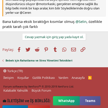
düşündürücü oluyor @motorkaski, gerçekten emeğine sağlık Bu
bilgi belki minik bir kapı aralar, kim bilir Söylediklerinde doğru olan
yerler var @Ceren
Bana kalırsa eksik bıraktığın kısımlar olmuş
@Selin
, özellikle
pratik tarafı çok farklı
Cevap yazmak için giriş yap yada kayıt ol.
Facebook
Twitter
Reddit
Pinterest
Tumblr
WhatsApp
E-posta
Link
Paylaş:
Bebek için Rahatlama ve Stres Yönetimi Teknikleri
Türkçe (TR)
İletişim
Koşullar
Gizlilik Politikası
Yardım
Anasayfa
R
S
S
Forum software by XenForo™
© 2010-2019 XenForo Ltd.
Kalabalık Yalnızlık
Büyük Forum
💼 İLETİŞİM ve İŞ BİRLİĞİ:
WhatsApp
Teams