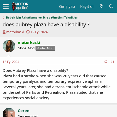
Giriş yap
Kayıt ol
Bebek için Rahatlama ve Stres Yönetimi Teknikleri
does aubrey plaza have a disability ?
K
B
motorkaski
12 Eyl 2024
o
a
n
ş
motorkaski
u
l
Global Mod
Global Mod
y
a
u
n
b
g
12 Eyl 2024
#1
a
ı
ş
ç
Does Aubrey Plaza have a disability?
l
t
Plaza had a stroke when she was 20 years old that caused
a
a
temporary paralysis and temporary expressive aphasia.
t
r
Several years later, she had a transient ischemic attack while
a
i
on the set of Parks and Recreation. Plaza stated that she
n
h
experiences social anxiety.
i
Ceren
New member