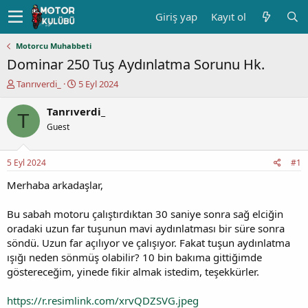
Giriş yap
Kayıt ol
Motorcu Muhabbeti
Dominar 250 Tuş Aydınlatma Sorunu Hk.
K
B
Tanrıverdi_
5 Eyl 2024
o
a
n
ş
Tanrıverdi_
T
u
l
Guest
y
a
u
n
b
g
5 Eyl 2024
#1
a
ı
ş
ç
Merhaba arkadaşlar,
l
t
a
a
Bu sabah motoru çalıştırdıktan 30 saniye sonra sağ elciğin
t
r
oradaki uzun far tuşunun mavi aydınlatması bir süre sonra
a
i
söndü. Uzun far açılıyor ve çalışıyor. Fakat tuşun aydınlatma
n
h
ışığı neden sönmüş olabilir? 10 bin bakıma gittiğimde
i
göstereceğim, yinede fikir almak istedim, teşekkürler.
https://r.resimlink.com/xrvQDZSVG.jpeg