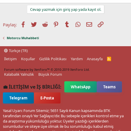
Cevap yazmak için giriş yap yada kayıt ol.
Facebook
Twitter
Reddit
Pinterest
Tumblr
WhatsApp
E-posta
Link
Paylaş:
Motorcu Muhabbeti
Türkçe (TR)
İletişim
Koşullar
Gizlilik Politikası
Yardım
Anasayfa
R
S
S
Forum software by XenForo™
© 2010-2019 XenForo Ltd.
Kalabalık Yalnızlık
Büyük Forum
💼 İLETİŞİM ve İŞ BİRLİĞİ:
WhatsApp
Teams
Telegram
E-Posta
Yasal Uyarı: Forum Sitemiz; 5651 Sayılı Kanun kapsamında BTK
tarafından onaylı Yer Sağlayıcı'dır. Bu sebeple içerikleri kontrol etme ya
da araştırma yükümlülüğü yoktur. Üyeler yazdığı içeriklerden
sorumludur ve siteye üye olmak ile bu sorumluluğu kabul etmiş