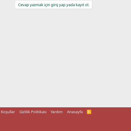
Cevap yazmak için giriş yap yada kayıt ol.
Koşullar
Gizlilik Politikası
Yardım
Anasayfa
R
S
S