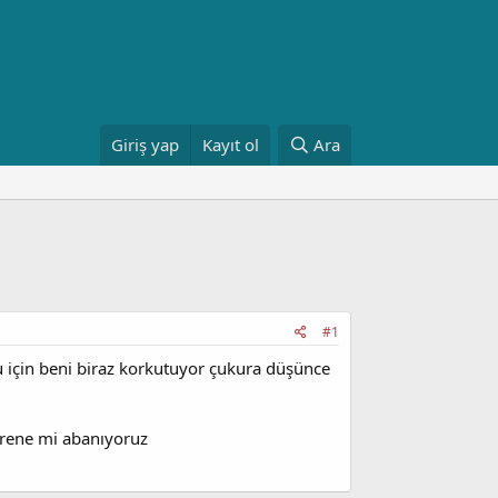
Giriş yap
Kayıt ol
Ara
#1
 için beni biraz korkutuyor çukura düşünce
 frene mi abanıyoruz