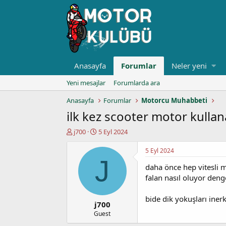
Anasayfa
Forumlar
Neler yeni
Yeni mesajlar
Forumlarda ara
Anasayfa
Forumlar
Motorcu Muhabbeti
ilk kez scooter motor kullan
K
B
j700
5 Eyl 2024
o
a
n
ş
5 Eyl 2024
u
l
J
daha önce hep vitesli 
y
a
u
n
falan nasıl oluyor den
b
g
a
ı
bide dik yokuşları iner
j700
ş
ç
l
t
Guest
a
a