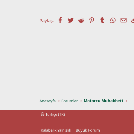
t
r
a
i
n
h
i
Facebook
Twitter
Reddit
Pinterest
Tumblr
WhatsA
E-p
Paylaş:
Anasayfa
Forumlar
Motorcu Muhabbeti
Türkçe (TR)
Kalabalık Yalnızlık
Büyük Forum