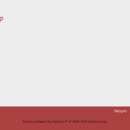
pp
osta
Link
İletişim
Forum software by XenForo™
© 2010-2019 XenForo Ltd.