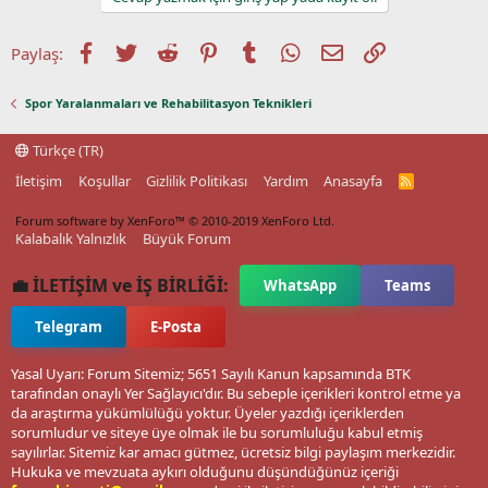
Facebook
Twitter
Reddit
Pinterest
Tumblr
WhatsApp
E-posta
Link
Paylaş:
Spor Yaralanmaları ve Rehabilitasyon Teknikleri
Türkçe (TR)
İletişim
Koşullar
Gizlilik Politikası
Yardım
Anasayfa
R
S
S
Forum software by XenForo™
© 2010-2019 XenForo Ltd.
Kalabalık Yalnızlık
Büyük Forum
💼 İLETİŞİM ve İŞ BİRLİĞİ:
WhatsApp
Teams
Telegram
E-Posta
Yasal Uyarı: Forum Sitemiz; 5651 Sayılı Kanun kapsamında BTK
tarafından onaylı Yer Sağlayıcı'dır. Bu sebeple içerikleri kontrol etme ya
da araştırma yükümlülüğü yoktur. Üyeler yazdığı içeriklerden
sorumludur ve siteye üye olmak ile bu sorumluluğu kabul etmiş
sayılırlar. Sitemiz kar amacı gütmez, ücretsiz bilgi paylaşım merkezidir.
Hukuka ve mevzuata aykırı olduğunu düşündüğünüz içeriği