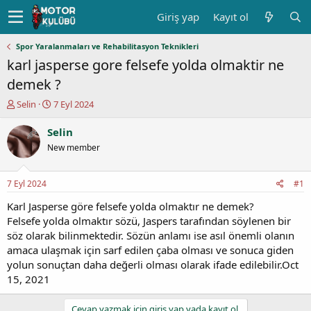
Giriş yap
Kayıt ol
Spor Yaralanmaları ve Rehabilitasyon Teknikleri
karl jasperse gore felsefe yolda olmaktir ne
demek ?
K
B
Selin
7 Eyl 2024
o
a
n
ş
Selin
u
l
New member
y
a
u
n
b
g
7 Eyl 2024
#1
a
ı
ş
ç
Karl Jasperse göre felsefe yolda olmaktır ne demek?
l
t
Felsefe yolda olmaktır sözü, Jaspers tarafından söylenen bir
a
a
söz olarak bilinmektedir. Sözün anlamı ise asıl önemli olanın
t
r
amaca ulaşmak için sarf edilen çaba olması ve sonuca giden
a
i
yolun sonuçtan daha değerli olması olarak ifade edilebilir.Oct
n
h
15, 2021
i
Cevap yazmak için giriş yap yada kayıt ol.