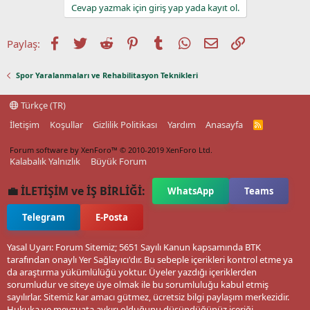
Cevap yazmak için giriş yap yada kayıt ol.
Facebook
Twitter
Reddit
Pinterest
Tumblr
WhatsApp
E-posta
Link
Paylaş:
Spor Yaralanmaları ve Rehabilitasyon Teknikleri
Türkçe (TR)
İletişim
Koşullar
Gizlilik Politikası
Yardım
Anasayfa
R
S
S
Forum software by XenForo™
© 2010-2019 XenForo Ltd.
Kalabalık Yalnızlık
Büyük Forum
💼 İLETİŞİM ve İŞ BİRLİĞİ:
WhatsApp
Teams
Telegram
E-Posta
Yasal Uyarı: Forum Sitemiz; 5651 Sayılı Kanun kapsamında BTK
tarafından onaylı Yer Sağlayıcı'dır. Bu sebeple içerikleri kontrol etme ya
da araştırma yükümlülüğü yoktur. Üyeler yazdığı içeriklerden
sorumludur ve siteye üye olmak ile bu sorumluluğu kabul etmiş
sayılırlar. Sitemiz kar amacı gütmez, ücretsiz bilgi paylaşım merkezidir.
Hukuka ve mevzuata aykırı olduğunu düşündüğünüz içeriği