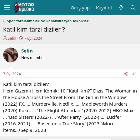
Giriş yap
Kayıt ol
Spor Yaralanmaları ve Rehabilitasyon Teknikleri
katil kim tarzi diziler ?
K
B
Selin
7 Eyl 2024
o
a
n
ş
Selin
u
l
New member
y
a
u
n
b
g
7 Eyl 2024
#1
a
ı
ş
ç
Katil kim tarzı diziler?
l
t
Hem Gizemli Hem Komik: 10 "Katil Kim?" Dizisi'The Woman in
a
a
the House Across the Street From The Girl in the Window'
t
r
(2022) FX. ... Murderville. Netflix. ... 'Mapleworth Murders'
a
i
(2020) Roku. ... 'The Flight Attendant' (2020-2022) HBO Max.
n
h
... 'Bad Sisters' (2022-) ... 'After Party' (2022-) ... 'Lucifer'
i
(2016-2021) ... 'Based on a True Story' (2023-)More
items...•Sep 9, 2023