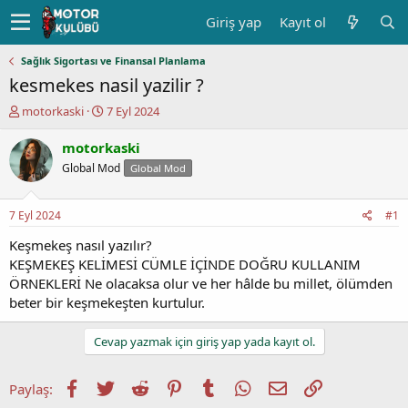
Giriş yap
Kayıt ol
Sağlık Sigortası ve Finansal Planlama
kesmekes nasil yazilir ?
K
B
motorkaski
7 Eyl 2024
o
a
n
ş
motorkaski
u
l
Global Mod
Global Mod
y
a
u
n
b
g
7 Eyl 2024
#1
a
ı
ş
ç
Keşmekeş nasıl yazılır?
l
t
KEŞMEKEŞ KELİMESİ CÜMLE İÇİNDE DOĞRU KULLANIM
a
a
ÖRNEKLERİ Ne olacaksa olur ve her hâlde bu millet, ölümden
t
r
beter bir keşmekeşten kurtulur.
a
i
n
h
i
Cevap yazmak için giriş yap yada kayıt ol.
Facebook
Twitter
Reddit
Pinterest
Tumblr
WhatsApp
E-posta
Link
Paylaş: