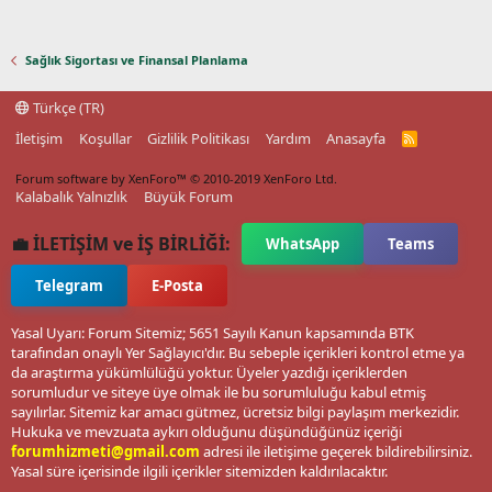
Sağlık Sigortası ve Finansal Planlama
Türkçe (TR)
İletişim
Koşullar
Gizlilik Politikası
Yardım
Anasayfa
R
S
S
Forum software by XenForo™
© 2010-2019 XenForo Ltd.
Kalabalık Yalnızlık
Büyük Forum
💼 İLETİŞİM ve İŞ BİRLİĞİ:
WhatsApp
Teams
Telegram
E-Posta
Yasal Uyarı: Forum Sitemiz; 5651 Sayılı Kanun kapsamında BTK
tarafından onaylı Yer Sağlayıcı'dır. Bu sebeple içerikleri kontrol etme ya
da araştırma yükümlülüğü yoktur. Üyeler yazdığı içeriklerden
sorumludur ve siteye üye olmak ile bu sorumluluğu kabul etmiş
sayılırlar. Sitemiz kar amacı gütmez, ücretsiz bilgi paylaşım merkezidir.
Hukuka ve mevzuata aykırı olduğunu düşündüğünüz içeriği
forumhizmeti@gmail.com
adresi ile iletişime geçerek bildirebilirsiniz.
Yasal süre içerisinde ilgili içerikler sitemizden kaldırılacaktır.