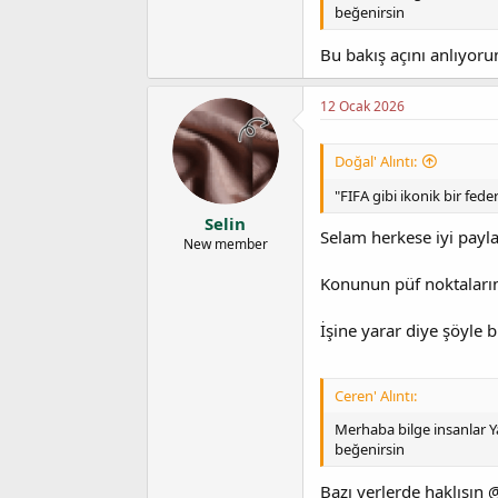
beğenirsin
Bu bakış açını anlıyor
12 Ocak 2026
Doğal' Alıntı:
"FIFA gibi ikonik bir fed
Selin
Selam herkese iyi payl
New member
Konunun püf noktalarını
İşine yarar diye şöyle 
Ceren' Alıntı:
Merhaba bilge insanlar Ya
beğenirsin
Bazı yerlerde haklısın