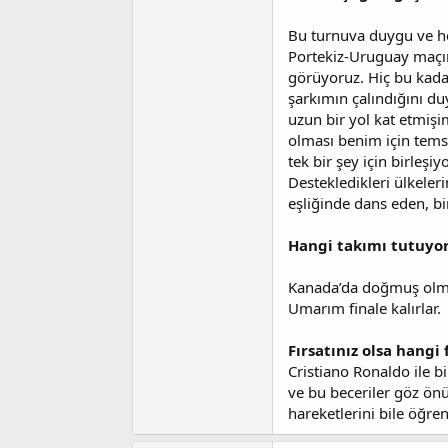
Bu turnuva duygu ve he
Portekiz-Uruguay maçın
görüyoruz. Hiç bu kada
şarkımın çalındığını du
uzun bir yol kat etmişi
olması benim için temsi
tek bir şey için birleşi
Destekledikleri ülkeleri
eşliğinde dans eden, b
Hangi takımı tutuyo
Kanada’da doğmuş olmam
Umarım finale kalırlar.
Fırsatınız olsa hangi
Cristiano Ronaldo ile 
ve bu beceriler göz önü
hareketlerini bile öğr