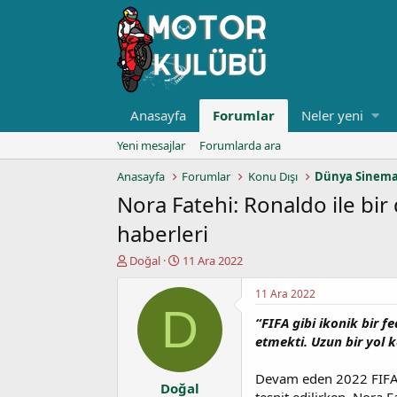
Anasayfa
Forumlar
Neler yeni
Yeni mesajlar
Forumlarda ara
Anasayfa
Forumlar
Konu Dışı
Dünya Sinema
Nora Fatehi: Ronaldo ile bir
haberleri
K
B
Doğal
11 Ara 2022
o
a
n
ş
11 Ara 2022
u
l
D
“FIFA gibi ikonik bir f
y
a
u
n
etmekti. Uzun bir yol 
b
g
a
ı
Devam eden 2022 FIFA D
Doğal
ş
ç