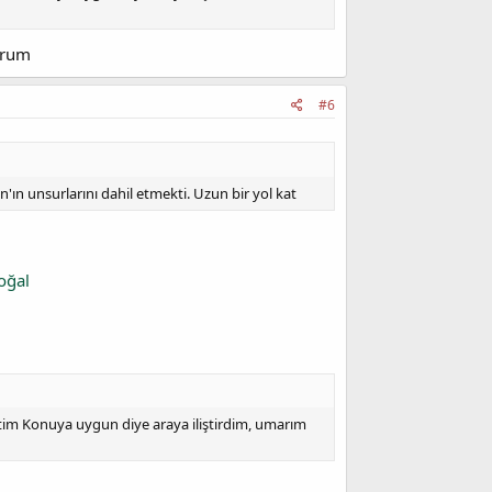
orum
#6
'ın unsurlarını dahil etmekti. Uzun bir yol kat
ğal
settim Konuya uygun diye araya iliştirdim, umarım