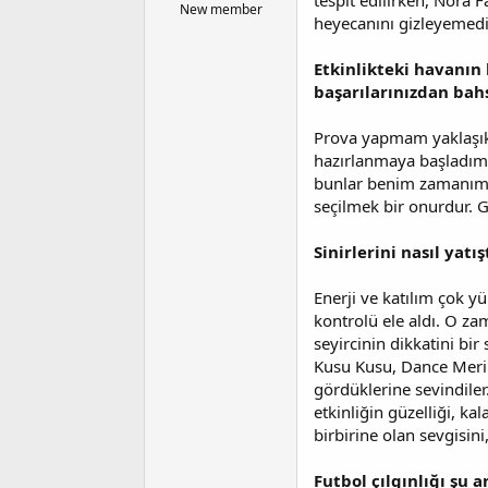
tespit edilirken, Nora
l
t
New member
heyecanını gizleyemedi.
a
a
t
r
a
i
Etkinlikteki havanın 
n
h
başarılarınızdan bah
i
Prova yapmam yaklaşık 
hazırlanmaya başladım.
bunlar benim zamanımı 
seçilmek bir onurdur. G
Sinirlerini nasıl yatış
Enerji ve katılım çok y
kontrolü ele aldı. O z
seyircinin dikkatini bi
Kusu Kusu, Dance Meri 
gördüklerine sevindiler.
etkinliğin güzelliği, ka
birbirine olan sevgisin
Futbol çılgınlığı şu