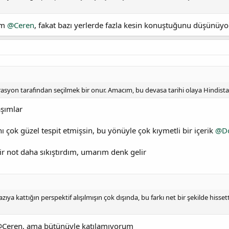
um
@Ceren
, fakat bazı yerlerde fazla kesin konuştuğunu düşünüy
erasyon tarafından seçilmek bir onur. Amacım, bu devasa tarihi olaya Hindistan
aşımlar
 çok güzel tespit etmişsin, bu yönüyle çok kıymetli bir içerik
@Do
bir not daha sıkıştırdım, umarım denk gelir
zıya kattığın perspektif alışılmışın çok dışında, bu farkı net bir şekilde his
 @Ceren, ama bütünüyle katılamıyorum