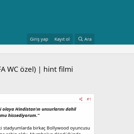
Giriş yap
Kayıt ol
Ara
 WC özel) | hint filmi
#1
 olaya Hindistan’ın unsurlarını dahil
ğumu hissediyorum.”
aki stadyumlarda birkaç Bollywood oyuncusu