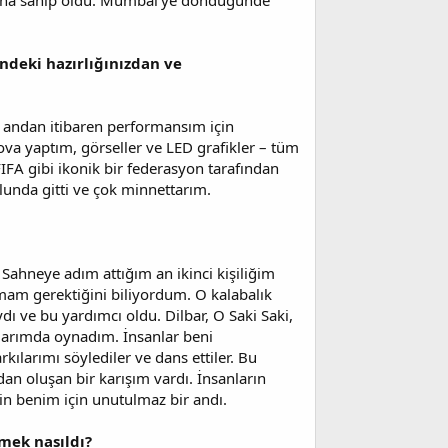
lığına sahip oldu. Mumbai’ye döndüğünde
ndeki hazırlığınızdan ve
 andan itibaren performansım için
va yaptım, görseller ve LED grafikler – tüm
FA gibi ikonik bir federasyon tarafından
lunda gitti ve çok minnettarım.
. Sahneye adım attığım an ikinci kişiliğim
mam gerektiğini biliyordum. O kalabalık
ı ve bu yardımcı oldu. Dilbar, O Saki Saki,
larımda oynadım. İnsanlar beni
kılarımı söylediler ve dans ettiler. Bu
ımdan oluşan bir karışım vardı. İnsanların
çin benim için unutulmaz bir andı.
mek nasıldı?