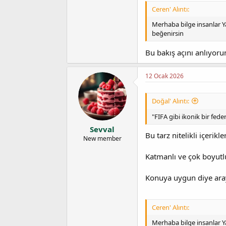
Ceren' Alıntı:
Merhaba bilge insanlar Ya
beğenirsin
Bu bakış açını anlıyor
12 Ocak 2026
Doğal' Alıntı:
"FIFA gibi ikonik bir fed
Sevval
Bu tarz nitelikli içerik
New member
Katmanlı ve çok boyutl
Konuya uygun diye aray
Ceren' Alıntı:
Merhaba bilge insanlar Ya