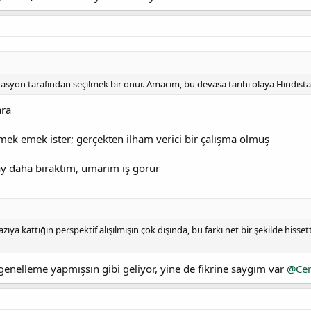
erasyon tarafından seçilmek bir onur. Amacım, bu devasa tarihi olaya Hindistan
ara
mek emek ister; gerçekten ilham verici bir çalışma olmuş
y daha bıraktım, umarım iş görür
zıya kattığın perspektif alışılmışın çok dışında, bu farkı net bir şekilde his
genelleme yapmışsın gibi geliyor, yine de fikrine saygım var
@Ce