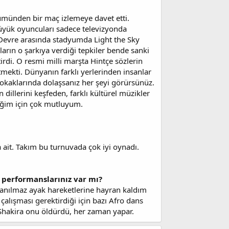
ümünden bir maç izlemeye davet etti.
üyük oyuncuları sadece televizyonda
Devre arasında stadyumda Light the Sky
ların o şarkıya verdiği tepkiler bende sanki
rdi. O resmi milli marşta Hintçe sözlerin
tmekti. Dünyanın farklı yerlerinden insanlar
ar sokaklarında dolaşsanız her şeyi görürsünüz.
 dillerini keşfeden, farklı kültürel müzikler
iğim için çok mutluyum.
ait. Takım bu turnuvada çok iyi oynadı.
s performanslarınız var mı?
nanılmaz ayak hareketlerine hayran kaldım
çalışması gerektirdiği için bazı Afro dans
 Shakira onu öldürdü, her zaman yapar.