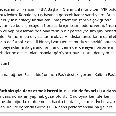
yecanın bir karışımı. FIFA Başkanı Gianni Infantino beni VIP böl
ı izledim. Ronaldo’yu iş başında görecek kadar şanslıydım. Bu b
r büyük bir stadyumdan canlı maç izlememiştim ve çok güzeldi. 
ydum ve bu çılgıncaydı! (Nora şarkı için sesini ödünç verdi). İnsan
m ve yapım aşamasında olan tarihin bir parçasıymışım gibi hissetti
ldi. Amacım, bu devasa tarihi olaya Hindistan unsurlarını dahil e
yor, o da futbol. Şenlikli bir şeyi var. Herkes mutlu ve pozitif. Kat
n bayraklarını dalgalandıran, farklı yemekler deneyen, birbirlerinin
irbirlerine destek olan insanlar görüyorsunuz… Bunu deneyimled
rsun?
a rağmen Faslı olduğum için Fas’ı destekliyorum. Kalbim Fas’a 
 futbolcuyla dans etmek isterdiniz? Sizin de favori FIFA dan
bir dans numarası yapmak güzel olurdu. Onu oynarken izlerken, i
ne alındığında, muhtemelen harika bir dansçı olacak. İyi bir ayak 
enebilirdi ve öğrendi! Geçmiş FIFA dans performanslarına gelince,