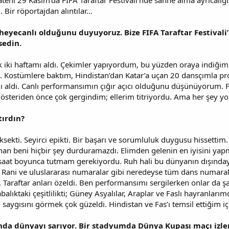
 Fatehi 29 Kasım’da FIFA Taraftar Festivali’nde sahne alma ayrıca
 Bir röportajdan alıntılar…
heyecanlı olduğunu duyuyoruz. Bize FIFA Taraftar Festivali’
sedin.
iki haftamı aldı. Çekimler yapıyordum, bu yüzden oraya indiğim
 Kostümlere baktım, Hindistan’dan Katar’a uçan 20 dansçımla pro
aldı. Canlı performansımın çığır açıcı olduğunu düşünüyorum. FI
österiden önce çok gergindim; ellerim titriyordu. Ama her şey yo
tırdın?
üksekti. Seyirci epikti. Bir başarı ve sorumluluk duygusu hissettim
aman beni hiçbir şey durduramazdı. Elimden gelenin en iyisini yap
r saat boyunca tutmam gerekiyordu. Ruh hali bu dünyanın dışındayd
Rani ve uluslararası numaralar gibi neredeyse tüm dans numara
 Taraftar anları özeldi. Ben performansımı sergilerken onlar da şar
labalıktaki çeşitlilikti; Güney Asyalılar, Araplar ve Faslı hayranlar
i, saygısını görmek çok güzeldi. Hindistan ve Fas’ı temsil ettiğim i
 anda dünyayı sarıyor. Bir stadyumda Dünya Kupası maçı izle