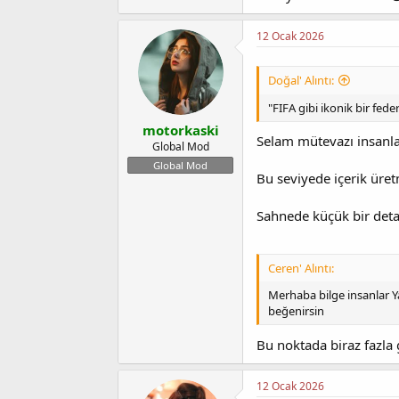
12 Ocak 2026
Doğal' Alıntı:
"FIFA gibi ikonik bir fed
motorkaski
Selam mütevazı insanl
Global Mod
Global Mod
Bu seviyede içerik üret
Sahnede küçük bir deta
Ceren' Alıntı:
Merhaba bilge insanlar Ya
beğenirsin
Bu noktada biraz fazla 
12 Ocak 2026