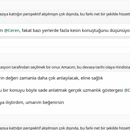
zıya kattığın perspektif alışılmışın çok dışında, bu farkı net bir şekilde his
um
@Ceren
, fakat bazı yerlerde fazla kesin konuştuğunu düşünüy
erasyon tarafından seçilmek bir onur. Amacım, bu devasa tarihi olaya Hindistan
lerin değeri zamanla daha çok anlaşılacak, eline sağlık
u bir konuyu böyle sade anlatmak gerçek uzmanlık göstergesi
@D
a iliştirdim, umarım beğenirsin
zıya kattığın perspektif alışılmışın çok dışında, bu farkı net bir şekilde his