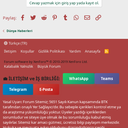
Cevap yazmak için giriş yap yada kayıt ol.
Facebook
Twitter
Reddit
Pinterest
Tumblr
WhatsApp
E-posta
Link
Paylaş:
Dünya Haberleri
Türkçe (TR)
İletişim
Koşullar
Gizlilik Politikası
Yardım
Anasayfa
R
S
S
Forum software by XenForo™
© 2010-2019 XenForo Ltd.
Kalabalık Yalnızlık
Büyük Forum
💼 İLETİŞİM ve İŞ BİRLİĞİ:
WhatsApp
Teams
Telegram
E-Posta
Yasal Uyarı: Forum Sitemiz; 5651 Sayılı Kanun kapsamında BTK
tarafından onaylı Yer Sağlayıcı'dır. Bu sebeple içerikleri kontrol etme ya
da araştırma yükümlülüğü yoktur. Üyeler yazdığı içeriklerden
sorumludur ve siteye üye olmak ile bu sorumluluğu kabul etmiş
sayılırlar. Sitemiz kar amacı gütmez, ücretsiz bilgi paylaşım merkezidir.
Hukuka ve mevzuata aykırı olduğunu düşündüğünüz içeriği