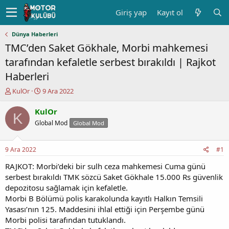
Giriş yap
Kayıt ol
Dünya Haberleri
TMC’den Saket Gökhale, Morbi mahkemesi
tarafından kefaletle serbest bırakıldı | Rajkot
Haberleri
K
B
KulOr
9 Ara 2022
o
a
n
ş
KulOr
K
u
l
Global Mod
Global Mod
y
a
u
n
b
g
9 Ara 2022
#1
a
ı
ş
ç
RAJKOT: Morbi’deki bir sulh ceza mahkemesi Cuma günü
l
t
serbest bırakıldı TMK sözcü Saket Gökhale 15.000 Rs güvenlik
a
a
depozitosu sağlamak için kefaletle.
t
r
Morbi B Bölümü polis karakolunda kayıtlı Halkın Temsili
a
i
Yasası’nın 125. Maddesini ihlal ettiği için Perşembe günü
n
h
Morbi polisi tarafından tutuklandı.
i