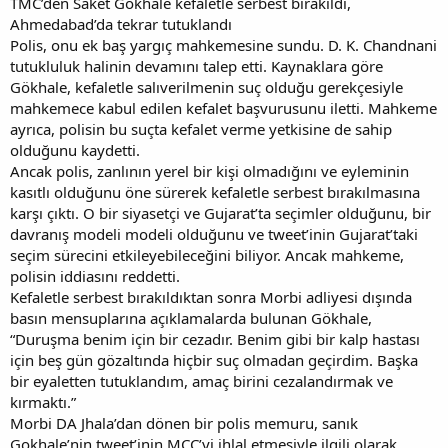
TMC’den Saket Gokhale kefaletle serbest bırakıldı,
Ahmedabad’da tekrar tutuklandı
Polis, onu ek baş yargıç mahkemesine sundu. D. K. Chandnani
tutukluluk halinin devamını talep etti. Kaynaklara göre
Gökhale, kefaletle salıverilmenin suç olduğu gerekçesiyle
mahkemece kabul edilen kefalet başvurusunu iletti. Mahkeme
ayrıca, polisin bu suçta kefalet verme yetkisine de sahip
olduğunu kaydetti.
Ancak polis, zanlının yerel bir kişi olmadığını ve eyleminin
kasıtlı olduğunu öne sürerek kefaletle serbest bırakılmasına
karşı çıktı. O bir siyasetçi ve Gujarat’ta seçimler olduğunu, bir
davranış modeli modeli olduğunu ve tweet’inin Gujarat’taki
seçim sürecini etkileyebileceğini biliyor. Ancak mahkeme,
polisin iddiasını reddetti.
Kefaletle serbest bırakıldıktan sonra Morbi adliyesi dışında
basın mensuplarına açıklamalarda bulunan Gökhale,
“Duruşma benim için bir cezadır. Benim gibi bir kalp hastası
için beş gün gözaltında hiçbir suç olmadan geçirdim. Başka
bir eyaletten tutuklandım, amaç birini cezalandırmak ve
kırmaktı.”
Morbi DA Jhala’dan dönen bir polis memuru, sanık
Gokhale’nin tweet’inin MCC’yi ihlal etmesiyle ilgili olarak