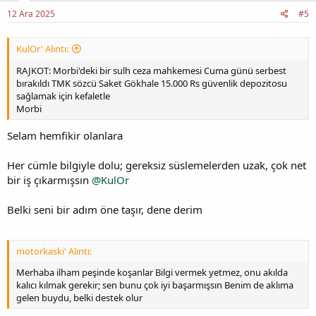
12 Ara 2025
#5
KulOr' Alıntı:
RAJKOT: Morbi'deki bir sulh ceza mahkemesi Cuma günü serbest
bırakıldı TMK sözcü Saket Gökhale 15.000 Rs güvenlik depozitosu
sağlamak için kefaletle
Morbi
Selam hemfikir olanlara
Her cümle bilgiyle dolu; gereksiz süslemelerden uzak, çok net
bir iş çıkarmışsın
@KulOr
Belki seni bir adım öne taşır, dene derim
motorkaski' Alıntı:
Merhaba ilham peşinde koşanlar Bilgi vermek yetmez, onu akılda
kalıcı kılmak gerekir; sen bunu çok iyi başarmışsın Benim de aklıma
gelen buydu, belki destek olur