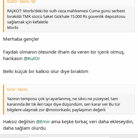
KulOr' Alıntı:
RAJKOT: Morbi'deki bir sulh ceza mahkemesi Cuma günü serbest
bırakıldı TMK sözcü Saket Gökhale 15.000 Rs güvenlik depozitosu
sağlamak için kefaletle
Morbi
Merhaba gençler
Faydalı olmanın ötesinde ilham da veren bir içerik olmuş,
harikasın
@KulOr
Belki küçük bir katkısı olur diye bıraktım
Emir' Alıntı:
Yazının temposu çok iyi ayarlanmış, ne sıkıcı ne yüzeysel, tam
kararında Bir tık ileri taşır diye düşündüm, sen karar ver Bu tür
bilgilere ulaşmak zor @motorkaski, paylaşımın değerli
Haksız değilsin
@Emir
ama keşke birkaç veri daha ekleseydin,
daha sağlam olurdu