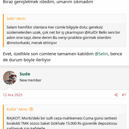
Biraz genişletmek istedim, umarım sıkmadım
Selin' Alıntı:
Selam hemfikir olanlara Her cümle bilgiyle dolu; gereksiz
süslemelerden uzak, çok net bir iş çıkarmışsın @KulOr Belki seni bir
adım öne taşır, dene derim Bu veriyi pratikte görmek isterdim
@motorkaski, merak ettiriyor
Evet, özellikle son cümlene tamamen katıldım
@Selin
, bence
de durum böyle ilerliyor
Sude
New member
12 Ara 2025
#7
KulOr' Alıntı:
RAJKOT: Morbi'deki bir sulh ceza mahkemesi Cuma günü serbest
bırakıldı TMK sözcü Saket Gökhale 15.000 Rs güvenlik depozitosu
sağlamak için kefaletle