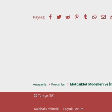
t
r
a
i
n
h
i
Facebook
Twitter
Reddit
Pinterest
Tumblr
WhatsA
E-p
Paylaş:
Anasayfa
Forumlar
Motosiklet Modelleri ve İ
Türkçe (TR)
Kalabalık Yalnızlık
Büyük Forum