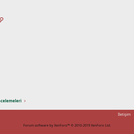
pp
osta
Link
ncelemeleri
İletişim
Forum software by XenForo™
© 2010-2019 XenForo Ltd.