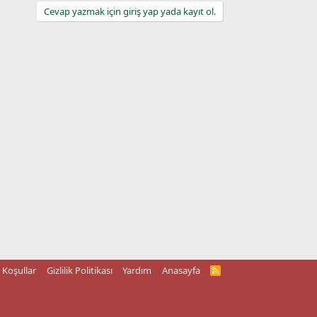
Cevap yazmak için giriş yap yada kayıt ol.
Koşullar
Gizlilik Politikası
Yardım
Anasayfa
R
S
S