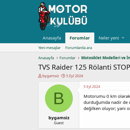
Anasayfa
Forumlar
Neler yeni
Yeni mesajlar
Forumlarda ara
Anasayfa
Forumlar
Motosiklet Modelleri ve İ
TVS Raider 125 Rölanti STO
K
B
bygamsiz
5 Eyl 2024
o
a
n
ş
5 Eyl 2024
u
l
B
Motorumu 0 km olarak 2
y
a
u
n
durduğumda nadir de ols
b
g
değilken oluyor; yani o
a
ı
bygamsiz
ş
ç
l
t
Guest
a
a