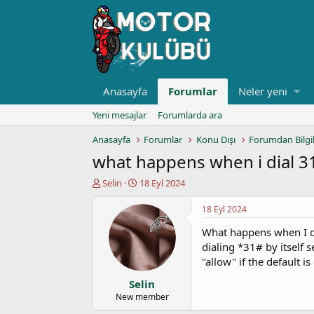
Anasayfa
Forumlar
Neler yeni
Yeni mesajlar
Forumlarda ara
Anasayfa
Forumlar
Konu Dışı
Forumdan Bilgi
what happens when i dial 31
K
B
Selin
18 Eyl 2024
o
a
n
ş
18 Eyl 2024
u
l
What happens when I d
y
a
u
n
dialing *31# by itself 
b
g
"allow" if the default is
a
ı
Selin
ş
ç
l
t
New member
a
a