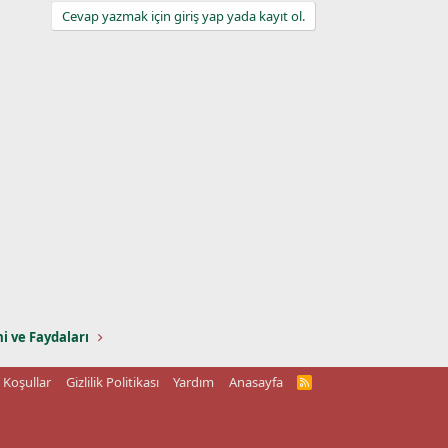
Cevap yazmak için giriş yap yada kayıt ol.
mi ve Faydaları
Koşullar
Gizlilik Politikası
Yardım
Anasayfa
R
S
S