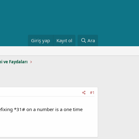
Giriş yap
Kayıt ol
Ara
mi ve Faydaları
#1
refixing *31# on a number is a one time