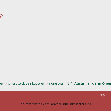
pp
osta
Link
ler
Öneri, İstek ve Şikayetler
Konu Dışı
Lifli Atıştırmalıkların Öne
İletişim
Forum software by XenForo™
© 2010-2019 XenForo Ltd.