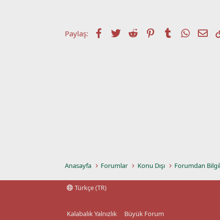
t
r
a
i
n
h
i
Facebook
Twitter
Reddit
Pinterest
Tumblr
WhatsA
E-p
Paylaş:
Anasayfa
Forumlar
Konu Dışı
Forumdan Bilgi
Türkçe (TR)
Kalabalık Yalnızlık
Büyük Forum