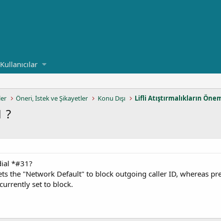
Kullanıcılar
ler
Öneri, İstek ve Şikayetler
Konu Dışı
Lifli Atıştırmalıkların Öne
 ?
ial *#31?
sets the "Network Default" to block outgoing caller ID, whereas p
 currently set to block.