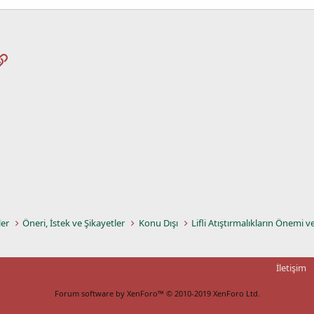
pp
osta
Link
ler
Öneri, İstek ve Şikayetler
Konu Dışı
Lifli Atıştırmalıkların Önemi v
İletişim
Forum software by XenForo™
© 2010-2019 XenForo Ltd.