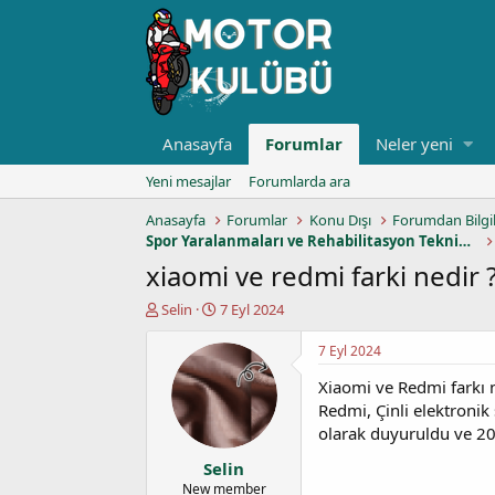
Anasayfa
Forumlar
Neler yeni
Yeni mesajlar
Forumlarda ara
Anasayfa
Forumlar
Konu Dışı
Forumdan Bilgi
Spor Yaralanmaları ve Rehabilitasyon Teknikleri
xiaomi ve redmi farki nedir 
K
B
Selin
7 Eyl 2024
o
a
n
ş
7 Eyl 2024
u
l
Xiaomi ve Redmi farkı 
y
a
u
n
Redmi, Çinli elektronik 
b
g
olarak duyuruldu ve 2019
a
ı
Selin
ş
ç
l
t
New member