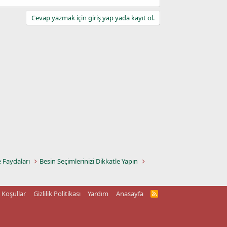
Cevap yazmak için giriş yap yada kayıt ol.
e Faydaları
Besin Seçimlerinizi Dikkatle Yapın
Koşullar
Gizlilik Politikası
Yardım
Anasayfa
R
S
S