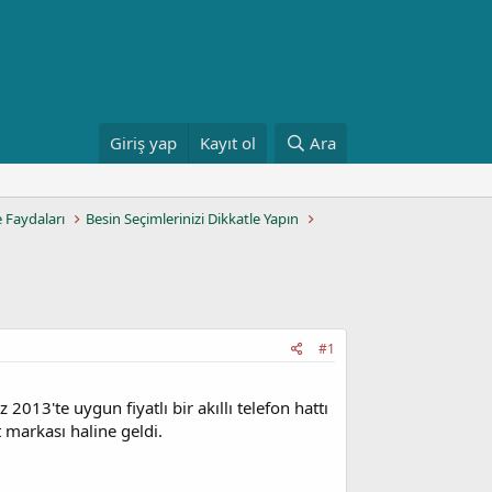
Giriş yap
Kayıt ol
Ara
e Faydaları
Besin Seçimlerinizi Dikkatle Yapın
#1
2013'te uygun fiyatlı bir akıllı telefon hattı
t markası haline geldi.