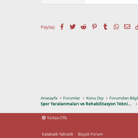
a
a
t
r
a
i
n
h
i
Facebook
Twitter
Reddit
Pinterest
Tumblr
WhatsA
E-p
Paylaş:
Anasayfa
Forumlar
Konu Dışı
Forumdan Bilgi
Spor Yaralanmaları ve Rehabilitasyon Teknikleri
Türkçe (TR)
Kalabalık Yalnızlık
Büyük Forum