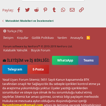
Facebook
Twitter
Reddit
Pinterest
Tumblr
WhatsApp
E-posta
Link
Paylaş:
Motosiklet Modelleri ve İncelemeleri
Türkçe (TR)
İletişim
Koşullar
Gizlilik Politikası
Yardım
Anasayfa
R
S
S
Forum software by XenForo™
© 2010-2019 XenForo Ltd.
Kalabalık Yalnızlık
Büyük Forum
💼 İLETİŞİM ve İŞ BİRLİĞİ:
WhatsApp
Teams
Telegram
E-Posta
Yasal Uyarı: Forum Sitemiz; 5651 Sayılı Kanun kapsamında BTK
tarafından onaylı Yer Sağlayıcı'dır. Bu sebeple içerikleri kontrol etme ya
da araştırma yükümlülüğü yoktur. Üyeler yazdığı içeriklerden
sorumludur ve siteye üye olmak ile bu sorumluluğu kabul etmiş
sayılırlar. Sitemiz kar amacı gütmez, ücretsiz bilgi paylaşım merkezidir.
Hukuka ve mevzuata aykırı olduğunu düşündüğünüz içeriği
forumhizmeti@gmail.com
adresi ile iletişime geçerek bildirebilirsiniz.