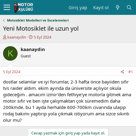
Giriş yap
Kayıt ol
Motosiklet Modelleri ve İncelemeleri
Yeni Motosiklet ile uzun yol
K
B
kaanaydin
5 Eyl 2024
o
a
n
ş
kaanaydin
K
u
l
Guest
y
a
u
n
b
g
5 Eyl 2024
#1
a
ı
ş
ç
dostlar selamlar ve iyi forumlar, 2-3 hafta önce bayiiden sıfır
l
t
tvs raider aldım. ekim ayında da üniversite açılıyor okula
a
a
gideceğim . amacım izmir'den fethiye'ye motorla gitmek ama
t
r
motor sıfır ve ben işte çalışmaktan çok süremedim daha
a
i
200kmde. bu 1 ayda herhalde 600-700km civarında ulaşıp
n
h
rodaj bakımı yaptırıp yola çıkmak istiyorum ama sizce sıkıntı
i
olur mu?
Cevap yazmak için giriş yap yada kayıt ol.