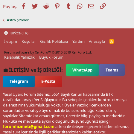
Facebook
Twitter
Reddit
Pinterest
Tumblr
WhatsApp
E-posta
Link
Paylaş:
Astro Şifreler
Türkçe (TR)
İletişim
Koşullar
Gizlilik Politikası
Yardım
Anasayfa
R
S
S
Forum software by XenForo™
© 2010-2019 XenForo Ltd.
Kalabalık Yalnızlık
Büyük Forum
💼 İLETİŞİM ve İŞ BİRLİĞİ:
WhatsApp
Teams
Telegram
E-Posta
Yasal Uyarı: Forum Sitemiz; 5651 Sayılı Kanun kapsamında BTK
tarafından onaylı Yer Sağlayıcı'dır. Bu sebeple içerikleri kontrol etme ya
da araştırma yükümlülüğü yoktur. Üyeler yazdığı içeriklerden
sorumludur ve siteye üye olmak ile bu sorumluluğu kabul etmiş
sayılırlar. Sitemiz kar amacı gütmez, ücretsiz bilgi paylaşım merkezidir.
Hukuka ve mevzuata aykırı olduğunu düşündüğünüz içeriği
forumhizmeti@gmail.com
adresi ile iletişime geçerek bildirebilirsiniz.
Yasal süre içerisinde ilgili içerikler sitemizden kaldırılacaktır.