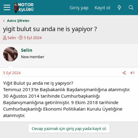
Giriş yap
Kayıt ol
Astro Şifreler
yigit bulut su anda ne is yapiyor ?
K
B
Selin
5 Eyl 2024
o
a
n
ş
Selin
u
l
New member
y
a
u
n
b
g
5 Eyl 2024
#1
a
ı
ş
ç
Yiğit Bulut şu anda ne iş yapıyor?
l
t
Temmuz 2013'te Başbakanlık Başdanışmanlığına atanmıştır.
a
a
30 Ağustos 2014 tarihinde Cumhurbaşkanlığı
t
r
Başdanışmanlığına getirilmiştir. 9 Ekim 2018 tarihinde
a
i
Cumhurbaşkanlığı Ekonomi Politikaları Kurulu Üyeliğine
n
h
atanmıştır.
i
Cevap yazmak için giriş yap yada kayıt ol.