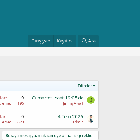
Giriş yap
Kayıt ol
Ara
Filtreler
lar
0
Cumartesi saat 19:05'de
J
üleme
196
JimmyAwalf
lar
0
4 Tem 2025
üleme
620
admin
Buraya mesaj yazmak için üye olmanız gereklidir.