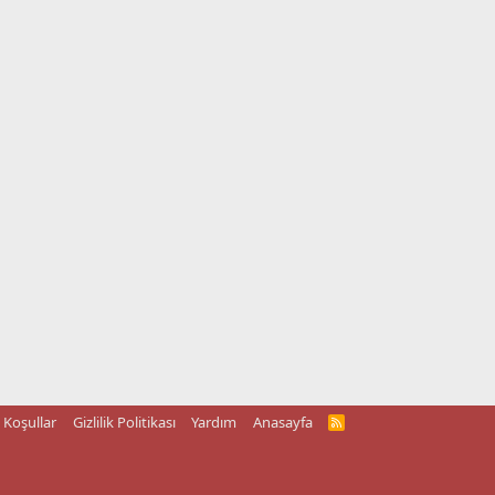
Koşullar
Gizlilik Politikası
Yardım
Anasayfa
R
S
S