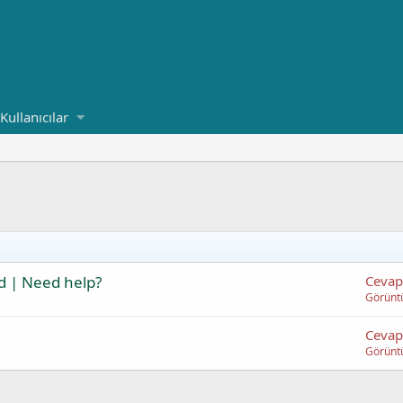
Kullanıcılar
d | Need help?
Cevap
Görünt
Cevap
Görünt