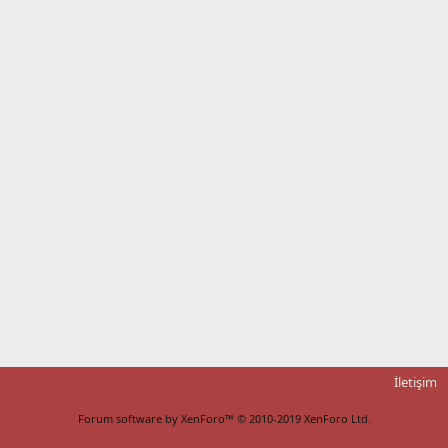
İletişim
Forum software by XenForo™
© 2010-2019 XenForo Ltd.