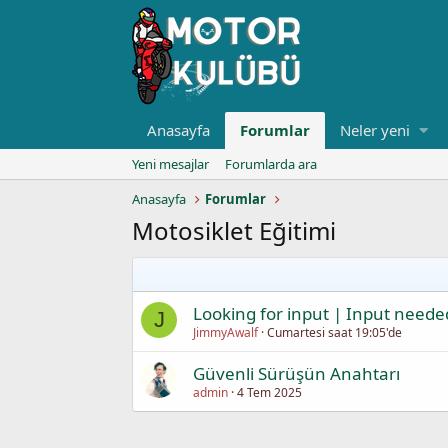
Anasayfa
Forumlar
Neler yeni
Yeni mesajlar
Forumlarda ara
Anasayfa
Forumlar
Motosiklet Eğitimi
Looking for input | Input neede
J
JimmyAwalf
Cumartesi saat 19:05'de
Güvenli Sürüşün Anahtarı
admin
4 Tem 2025