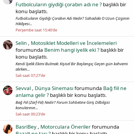
Futbolcuların giydiği çorabın adı ne ?
başlıklı bir
konu başlattı.
Futbolcuların Giydiği Çorabın Adı Nedir? Sahadaki O Uzun Çizginin
Hikâyesi...
Perşembe saat 15:40'de
Selin
,
Motosiklet Modelleri ve İncelemeleri
forumunda
Benim hangi iyelik eki ?
başlıklı bir
konu başlattı.
Kendi İyelik Ekimi Bulmak: Kişisel Bir Başlangıç Geçen gün kahvemi
alırken...
Salı saat 07:27'de
Sevval
,
Dünya Sineması
forumunda
Bağ fiil ne
anlama gelir ?
başlıklı bir konu başlattı.
Bağ Fiil (Zarf-Fiil) Nedir? Forum Sohbetine Giriş Dilbilgisi
konularının...
Salı saat 00:23'de
BasriBey
,
Motorculara Öneriler
forumunda
Bazalt ne taşı ?
başlıklı bir konu başlattı.