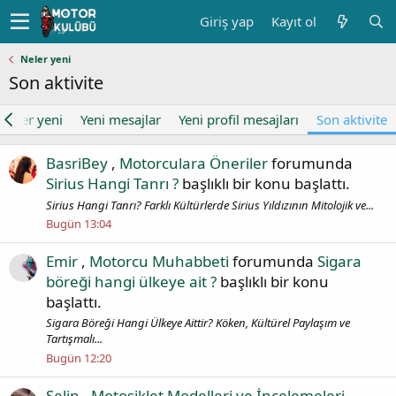
Giriş yap
Kayıt ol
Neler yeni
Son aktivite
Neler yeni
Yeni mesajlar
Yeni profil mesajları
Son aktivite
BasriBey
,
Motorculara Öneriler
forumunda
Sirius Hangi Tanrı ?
başlıklı bir konu başlattı.
Sirius Hangi Tanrı? Farklı Kültürlerde Sirius Yıldızının Mitolojik ve...
Bugün 13:04
Emir
,
Motorcu Muhabbeti
forumunda
Sigara
böreği hangi ülkeye ait ?
başlıklı bir konu
başlattı.
Sigara Böreği Hangi Ülkeye Aittir? Köken, Kültürel Paylaşım ve
Tartışmalı...
Bugün 12:20
Selin
,
Motosiklet Modelleri ve İncelemeleri