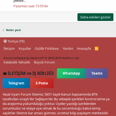
şekilde...
Pazartesi saat 15:55'de
Daha eskileri göster
Neler yeni
Türkçe (TR)
İletişim
Koşullar
Gizlilik Politikası
Yardım
Anasayfa
R
S
S
Forum software by XenForo™
© 2010-2019 XenForo Ltd.
Kalabalık Yalnızlık
Büyük Forum
💼 İLETİŞİM ve İŞ BİRLİĞİ:
WhatsApp
Teams
Telegram
E-Posta
Yasal Uyarı: Forum Sitemiz; 5651 Sayılı Kanun kapsamında BTK
tarafından onaylı Yer Sağlayıcı'dır. Bu sebeple içerikleri kontrol etme ya
da araştırma yükümlülüğü yoktur. Üyeler yazdığı içeriklerden
sorumludur ve siteye üye olmak ile bu sorumluluğu kabul etmiş
sayılırlar. Sitemiz kar amacı gütmez, ücretsiz bilgi paylaşım merkezidir.