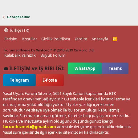
GeorgeLaunc
Türkçe (TR)
İletişim
Koşullar
Gizlilik Politikası
Yardım
Anasayfa
R
S
S
Forum software by XenForo™
© 2010-2019 XenForo Ltd.
Kalabalık Yalnızlık
Büyük Forum
💼 İLETİŞİM ve İŞ BİRLİĞİ:
WhatsApp
Teams
Telegram
E-Posta
Yasal Uyarı: Forum Sitemiz; 5651 Sayılı Kanun kapsamında BTK
tarafından onaylı Yer Sağlayıcı'dır. Bu sebeple içerikleri kontrol etme ya
da araştırma yükümlülüğü yoktur. Üyeler yazdığı içeriklerden
sorumludur ve siteye üye olmak ile bu sorumluluğu kabul etmiş
sayılırlar. Sitemiz kar amacı gütmez, ücretsiz bilgi paylaşım merkezidir.
Hukuka ve mevzuata aykırı olduğunu düşündüğünüz içeriği
forumhizmeti@gmail.com
adresi ile iletişime geçerek bildirebilirsiniz.
Yasal süre içerisinde ilgili içerikler sitemizden kaldırılacaktır.