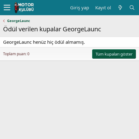
Giriş yap
Kayıt ol
GeorgeLaunc
Ödül verilen kupalar GeorgeLaunc
GeorgeLaunc henüz hiç ödül almamış.
Toplam puan: 0
Tüm kupaları göster