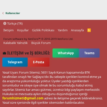
Kullanıcılar
Türkçe (TR)
İletişim
Koşullar
Gizlilik Politikası
Yardım
Anasayfa
R
S
S
Forum software by XenForo™
© 2010-2019 XenForo Ltd.
Kalabalık Yalnızlık
Büyük Forum
💼 İLETİŞİM ve İŞ BİRLİĞİ:
WhatsApp
Teams
Telegram
E-Posta
Yasal Uyarı: Forum Sitemiz; 5651 Sayılı Kanun kapsamında BTK
tarafından onaylı Yer Sağlayıcı'dır. Bu sebeple içerikleri kontrol etme ya
da araştırma yükümlülüğü yoktur. Üyeler yazdığı içeriklerden
sorumludur ve siteye üye olmak ile bu sorumluluğu kabul etmiş
sayılırlar. Sitemiz kar amacı gütmez, ücretsiz bilgi paylaşım merkezidir.
Hukuka ve mevzuata aykırı olduğunu düşündüğünüz içeriği
forumhizmeti@gmail.com
adresi ile iletişime geçerek bildirebilirsiniz.
Yasal süre içerisinde ilgili içerikler sitemizden kaldırılacaktır.