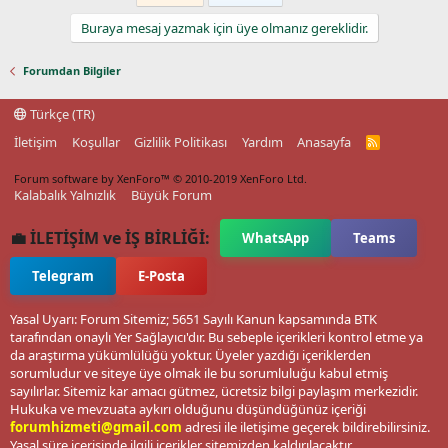
Buraya mesaj yazmak için üye olmanız gereklidir.
Forumdan Bilgiler
Türkçe (TR)
İletişim
Koşullar
Gizlilik Politikası
Yardım
Anasayfa
R
S
S
Forum software by XenForo™
© 2010-2019 XenForo Ltd.
Kalabalık Yalnızlık
Büyük Forum
💼 İLETİŞİM ve İŞ BİRLİĞİ:
WhatsApp
Teams
Telegram
E-Posta
Yasal Uyarı: Forum Sitemiz; 5651 Sayılı Kanun kapsamında BTK
tarafından onaylı Yer Sağlayıcı'dır. Bu sebeple içerikleri kontrol etme ya
da araştırma yükümlülüğü yoktur. Üyeler yazdığı içeriklerden
sorumludur ve siteye üye olmak ile bu sorumluluğu kabul etmiş
sayılırlar. Sitemiz kar amacı gütmez, ücretsiz bilgi paylaşım merkezidir.
Hukuka ve mevzuata aykırı olduğunu düşündüğünüz içeriği
forumhizmeti@gmail.com
adresi ile iletişime geçerek bildirebilirsiniz.
Yasal süre içerisinde ilgili içerikler sitemizden kaldırılacaktır.