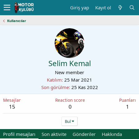
Giriş yap
Kayıt ol
Kullanıcılar
Selim Kemal
New member
Katılım
25 Mar 2021
Son görülme
25 Kas 2022
Mesajlar
Reaction score
Puanları
15
0
1
Bul
Profil mesajları
Son aktivite
Gönderiler
Hakkında