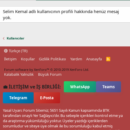
Selim Kemal adlı kullanıcının profili hakkında henüz mesaj
yok.
Kullanıcılar
Türkçe (TR)
İletişim
Koşullar
Gizlilik Politikası
Yardım
Anasayfa
R
S
S
Forum software by XenForo™
© 2010-2019 XenForo Ltd.
Kalabalık Yalnızlık
Büyük Forum
💼 İLETİŞİM ve İŞ BİRLİĞİ:
WhatsApp
Teams
Telegram
E-Posta
Yasal Uyarı: Forum Sitemiz; 5651 Sayılı Kanun kapsamında BTK
tarafından onaylı Yer Sağlayıcı'dır. Bu sebeple içerikleri kontrol etme ya
da araştırma yükümlülüğü yoktur. Üyeler yazdığı içeriklerden
sorumludur ve siteye üye olmak ile bu sorumluluğu kabul etmiş