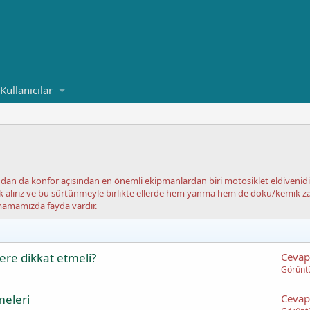
Kullanıcılar
dan da konfor açısından en önemli ekipmanlardan biri motosiklet eldivenidir
 alırız ve bu sürtünmeyle birlikte ellerde hem yanma hem de doku/kemik zarar
kmamamızda fayda vardır.
ere dikkat etmeli?
Cevap
Görünt
meleri
Cevap