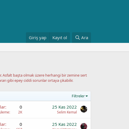
Giriş yap
Kayıt ol
Ara
. Asfalt başta olmak üzere herhangi bir zemine sert
ı gibi epey ciddi sorunlar ortaya çıkabilir.
Filtreler
lar
0
25 Kas 2022
üleme
2K
Selim Kemal
lar
0
25 Kas 2022