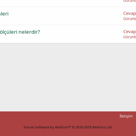
Görünt
leri
Cevap
Görünt
lçüleri nelerdir?
Cevap
Görünt
İletişim
Forum software by XenForo™
© 2010-2019 XenForo Ltd.