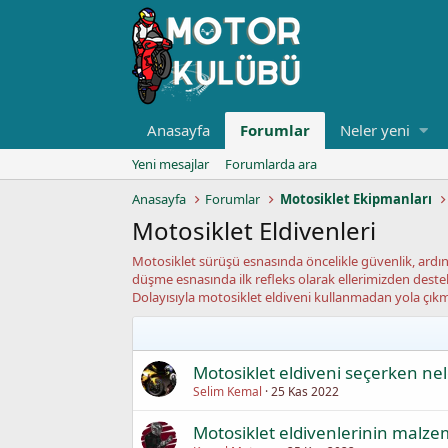
Anasayfa
Forumlar
Neler yeni
Yeni mesajlar
Forumlarda ara
Anasayfa
Forumlar
Motosiklet Ekipmanları
Motosiklet Eldivenleri
Motosiklet sürüşü esnasında öncelikle güvenlik, ardın
düşme esnasında ilk refleks olarak ellerimizden destek
Dolayısıyla motosiklet eldiveni kullanmadan yola çı
Motosiklet eldiveni seçerken nel
Selim Kemal
25 Kas 2022
Motosiklet eldivenlerinin malze