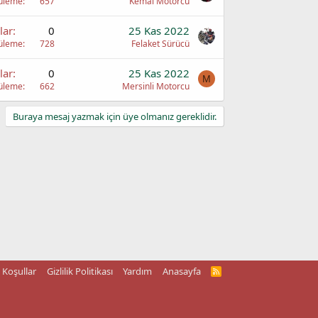
üleme
657
Kemal Motorcu
lar
0
25 Kas 2022
üleme
728
Felaket Sürücü
lar
0
25 Kas 2022
M
üleme
662
Mersinli Motorcu
Buraya mesaj yazmak için üye olmanız gereklidir.
Koşullar
Gizlilik Politikası
Yardım
Anasayfa
R
S
S