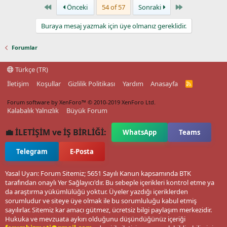
First
Last
Önceki
54 of 57
Sonraki
Buraya mesaj yazmak için üye olmanız gereklidir.
Forumlar
Türkçe (TR)
İletişim
Koşullar
Gizlilik Politikası
Yardım
Anasayfa
R
S
S
Forum software by XenForo™
© 2010-2019 XenForo Ltd.
Kalabalık Yalnızlık
Büyük Forum
💼 İLETİŞİM ve İŞ BİRLİĞİ:
WhatsApp
Teams
Telegram
E-Posta
Yasal Uyarı: Forum Sitemiz; 5651 Sayılı Kanun kapsamında BTK
tarafından onaylı Yer Sağlayıcı'dır. Bu sebeple içerikleri kontrol etme ya
da araştırma yükümlülüğü yoktur. Üyeler yazdığı içeriklerden
sorumludur ve siteye üye olmak ile bu sorumluluğu kabul etmiş
sayılırlar. Sitemiz kar amacı gütmez, ücretsiz bilgi paylaşım merkezidir.
Hukuka ve mevzuata aykırı olduğunu düşündüğünüz içeriği