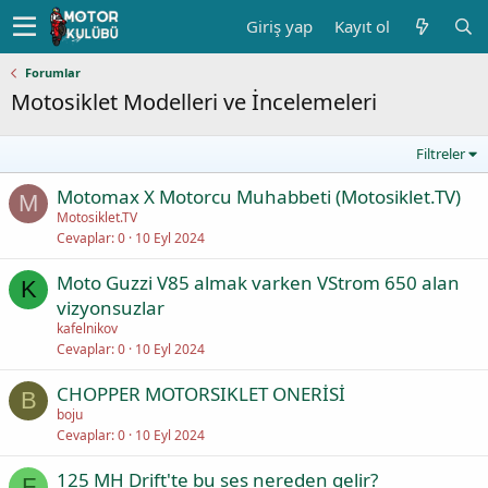
Giriş yap
Kayıt ol
Forumlar
Motosiklet Modelleri ve İncelemeleri
Filtreler
Motomax X Motorcu Muhabbeti (Motosiklet.TV)
M
Motosiklet.TV
Cevaplar
0
10 Eyl 2024
Moto Guzzi V85 almak varken VStrom 650 alan
K
vizyonsuzlar
kafelnikov
Cevaplar
0
10 Eyl 2024
CHOPPER MOTORSIKLET ONERİSİ
B
boju
Cevaplar
0
10 Eyl 2024
125 MH Drift'te bu ses nereden gelir?
F