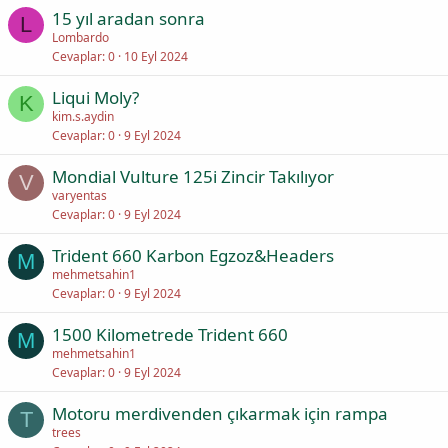
15 yıl aradan sonra
L
Lombardo
Cevaplar
0
10 Eyl 2024
Liqui Moly?
K
kim.s.aydin
Cevaplar
0
9 Eyl 2024
Mondial Vulture 125i Zincir Takılıyor
V
varyentas
Cevaplar
0
9 Eyl 2024
Trident 660 Karbon Egzoz&Headers
M
mehmetsahin1
Cevaplar
0
9 Eyl 2024
1500 Kilometrede Trident 660
M
mehmetsahin1
Cevaplar
0
9 Eyl 2024
Motoru merdivenden çıkarmak için rampa
T
trees