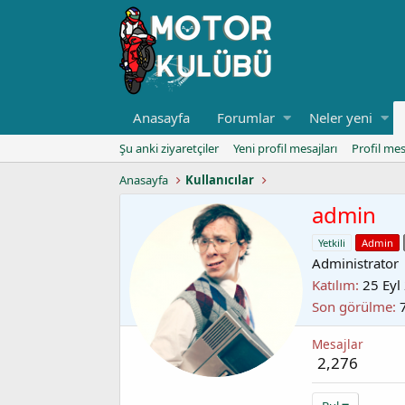
Anasayfa
Forumlar
Neler yeni
Şu anki ziyaretçiler
Yeni profil mesajları
Profil mes
Anasayfa
Kullanıcılar
admin
Yetkili
Admin
Administrator
Katılım
25 Eyl
Son görülme
Mesajlar
2,276