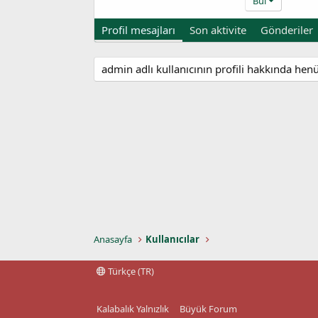
Bul
Profil mesajları
Son aktivite
Gönderiler
admin adlı kullanıcının profili hakkında hen
Anasayfa
Kullanıcılar
Türkçe (TR)
Kalabalık Yalnızlık
Büyük Forum