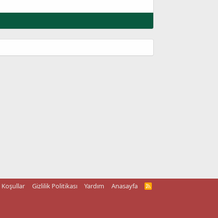
Koşullar
Gizlilik Politikası
Yardım
Anasayfa
R
S
S