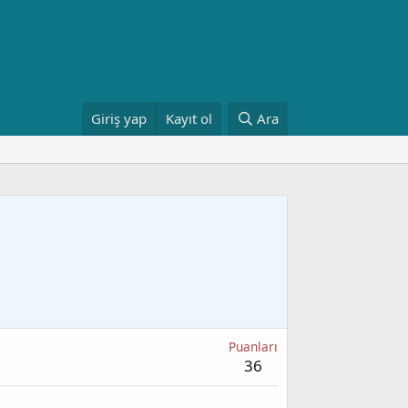
Giriş yap
Kayıt ol
Ara
Puanları
36