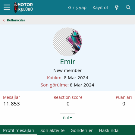
Giriş yap
Kayıt ol
Kullanıcılar
Emir
New member
Katılım
8 Mar 2024
Son görülme
8 Mar 2024
Mesajlar
Reaction score
Puanları
11,853
0
0
Bul
Profil mesajları
Son aktivite
Gönderiler
Hakkında