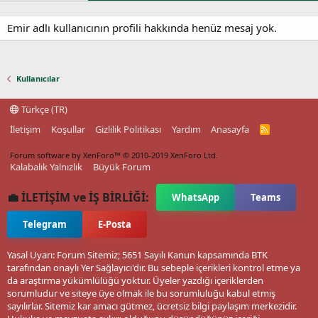
Emir adlı kullanıcının profili hakkında henüz mesaj yok.
Kullanıcılar
Türkçe (TR)
İletişim
Koşullar
Gizlilik Politikası
Yardım
Anasayfa
R
S
S
Forum software by XenForo™
© 2010-2019 XenForo Ltd.
Kalabalık Yalnızlık
Büyük Forum
💼 İLETİŞİM ve İŞ BİRLİĞİ:
WhatsApp
Teams
Telegram
E-Posta
Yasal Uyarı: Forum Sitemiz; 5651 Sayılı Kanun kapsamında BTK
tarafından onaylı Yer Sağlayıcı'dır. Bu sebeple içerikleri kontrol etme ya
da araştırma yükümlülüğü yoktur. Üyeler yazdığı içeriklerden
sorumludur ve siteye üye olmak ile bu sorumluluğu kabul etmiş
sayılırlar. Sitemiz kar amacı gütmez, ücretsiz bilgi paylaşım merkezidir.