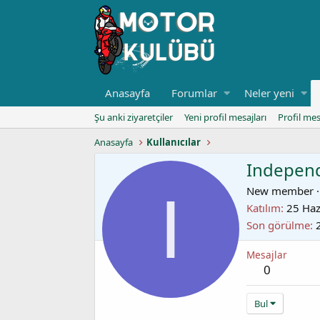
Anasayfa
Forumlar
Neler yeni
Şu anki ziyaretçiler
Yeni profil mesajları
Profil mes
Anasayfa
Kullanıcılar
Indepen
I
New member
·
Katılım
25 Ha
Son görülme
Mesajlar
0
Bul