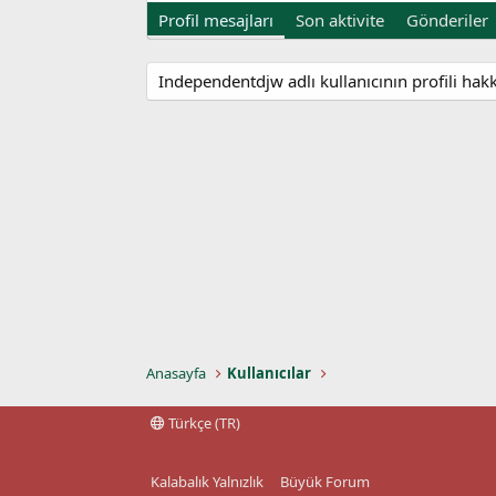
Profil mesajları
Son aktivite
Gönderiler
Independentdjw adlı kullanıcının profili ha
Anasayfa
Kullanıcılar
Türkçe (TR)
Kalabalık Yalnızlık
Büyük Forum