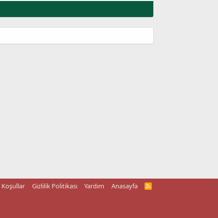
Koşullar
Gizlilik Politikası
Yardım
Anasayfa
R
S
S