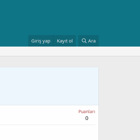
Giriş yap
Kayıt ol
Ara
Puanları
0