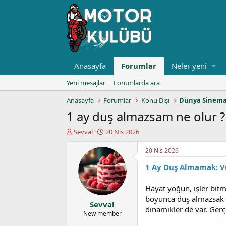
Anasayfa
Forumlar
Neler yeni
Yeni mesajlar
Forumlarda ara
Anasayfa
Forumlar
Konu Dışı
Dünya Sinema
1 ay duş almazsam ne olur ?
K
B
Sevval
20 Nis 2026
o
a
n
ş
20 Nis 2026
u
l
1 Ay Duş Almamak: Vü
y
a
u
n
b
g
Hayat yoğun, işler bit
a
ı
boyunca duş almazsak n
Sevval
ş
ç
dinamikler de var. Ger
l
t
New member
a
a