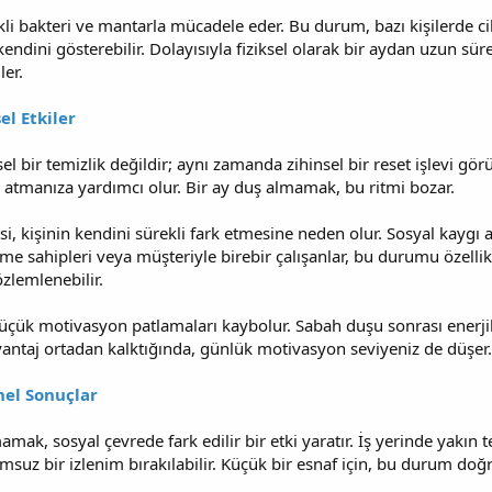
kli bakteri ve mantarla mücadele eder. Bu durum, bazı kişilerde cil
 kendini gösterebilir. Dolayısıyla fiziksel olarak bir aydan uzun sür
ler.
el Etkiler
l bir temizlik değildir; aynı zamanda zihinsel bir reset işlevi gör
i atmanıza yardımcı olur. Bir ay duş almamak, bu ritmi bozar.
si, kişinin kendini sürekli fark etmesine neden olur. Sosyal kaygı 
etme sahipleri veya müşteriyle birebir çalışanlar, bu durumu özell
zlemlenebilir.
küçük motivasyon patlamaları kaybolur. Sabah duşu sonrası enerji
vantaj ortadan kalktığında, günlük motivasyon seviyeniz de düşer.
nel Sonuçlar
mak, sosyal çevrede fark edilir bir etki yaratır. İş yerinde yakın 
msuz bir izlenim bırakılabilir. Küçük bir esnaf için, bu durum doğr