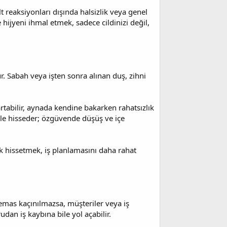
t reaksiyonları dışında halsizlik veya genel
e hijyeni ihmal etmek, sadece cildinizi değil,
ür. Sabah veya işten sonra alınan duş, zihni
artabilir, aynada kendine bakarken rahatsızlık
ikle hisseder; özgüvende düşüş ve içe
k hissetmek, iş planlamasını daha rahat
temas kaçınılmazsa, müşteriler veya iş
udan iş kaybına bile yol açabilir.