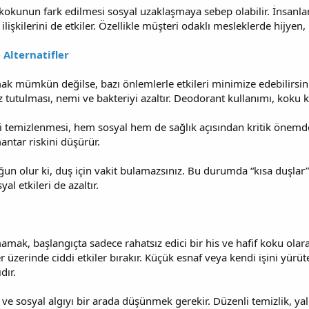
kokunun fark edilmesi sosyal uzaklaşmaya sebep olabilir. İnsanlar
 ilişkilerini de etkiler. Özellikle müşteri odaklı mesleklerde hijyen,
 Alternatifler
k mümkün değilse, bazı önlemlerle etkileri minimize edebilirsini
z tutulması, nemi ve bakteriyi azaltır. Deodorant kullanımı, koku 
li temizlenmesi, hem sosyal hem de sağlık açısından kritik önemd
antar riskini düşürür.
ğun olur ki, duş için vakit bulamazsınız. Bu durumda “kısa duşlar” 
al etkileri de azaltır.
mak, başlangıçta sadece rahatsız edici bir his ve hafif koku olara
r üzerinde ciddi etkiler bırakır. Küçük esnaf veya kendi işini yürüten
dır.
 ve sosyal algıyı bir arada düşünmek gerekir. Düzenli temizlik, yalnı