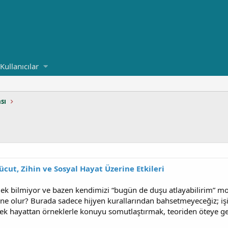
Kullanıcılar
sı
cut, Zihin ve Sosyal Hayat Üzerine Etkileri
mek bilmiyor ve bazen kendimizi “bugün de duşu atlayabilirim” mo
e olur? Burada sadece hijyen kurallarından bahsetmeyeceğiz; işin 
çek hayattan örneklerle konuyu somutlaştırmak, teoriden öteye 