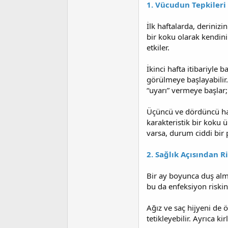
1. Vücudun Tepkileri
t
r
a
i
n
h
İlk haftalarda, derinizin
i
bir koku olarak kendini
etkiler.
İkinci hafta itibariyle 
görülmeye başlayabilir.
“uyarı” vermeye başlar; k
Üçüncü ve dördüncü hafta
karakteristik bir koku 
varsa, durum ciddi bir 
2. Sağlık Açısından R
Bir ay boyunca duş alm
bu da enfeksiyon riskini
Ağız ve saç hijyeni de ö
tetikleyebilir. Ayrıca ki