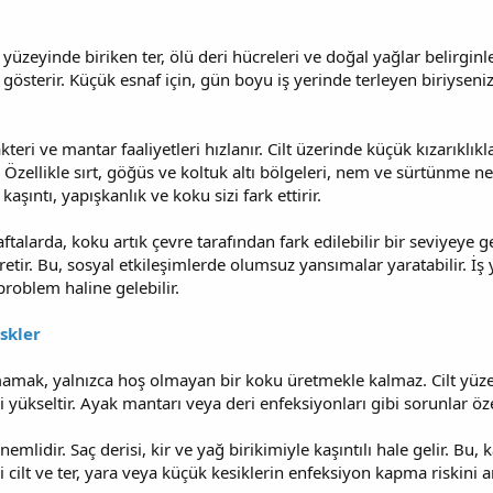
 yüzeyinde biriken ter, ölü deri hücreleri ve doğal yağlar belirginleşi
 gösterir. Küçük esnaf için, gün boyu iş yerinde terleyen biriyseni
bakteri ve mantar faaliyetleri hızlanır. Cilt üzerinde küçük kızarıklı
 Özellikle sırt, göğüs ve koltuk altı bölgeleri, nem ve sürtünme n
aşıntı, yapışkanlık ve koku sizi fark ettirir.
larda, koku artık çevre tarafından fark edilebilir bir seviyeye geli
üretir. Bu, sosyal etkileşimlerde olumsuz yansımalar yaratabilir. 
problem haline gelebilir.
iskler
amak, yalnızca hoş olmayan bir koku üretmekle kalmaz. Cilt yüze
 yükseltir. Ayak mantarı veya deri enfeksiyonları gibi sorunlar özel
nemlidir. Saç derisi, kir ve yağ birikimiyle kaşıntılı hale gelir. B
rli cilt ve ter, yara veya küçük kesiklerin enfeksiyon kapma riskini art