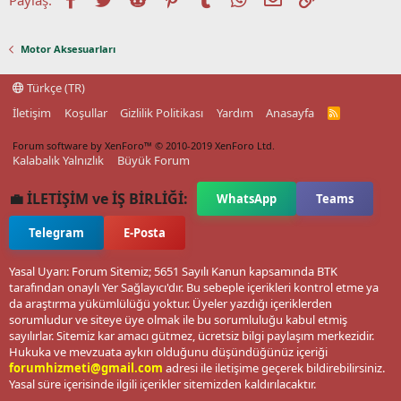
Motor Aksesuarları
Türkçe (TR)
İletişim
Koşullar
Gizlilik Politikası
Yardım
Anasayfa
R
S
S
Forum software by XenForo™
© 2010-2019 XenForo Ltd.
Kalabalık Yalnızlık
Büyük Forum
💼 İLETİŞİM ve İŞ BİRLİĞİ:
WhatsApp
Teams
Telegram
E-Posta
Yasal Uyarı: Forum Sitemiz; 5651 Sayılı Kanun kapsamında BTK
tarafından onaylı Yer Sağlayıcı'dır. Bu sebeple içerikleri kontrol etme ya
da araştırma yükümlülüğü yoktur. Üyeler yazdığı içeriklerden
sorumludur ve siteye üye olmak ile bu sorumluluğu kabul etmiş
sayılırlar. Sitemiz kar amacı gütmez, ücretsiz bilgi paylaşım merkezidir.
Hukuka ve mevzuata aykırı olduğunu düşündüğünüz içeriği
forumhizmeti@gmail.com
adresi ile iletişime geçerek bildirebilirsiniz.
Yasal süre içerisinde ilgili içerikler sitemizden kaldırılacaktır.