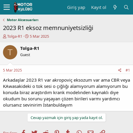
Giriş yap
Kayıt ol
Motor Aksesuarları
2023 R1 eksoz memnuniyetsizliği
K
B
Tolga-R1
5 Mar 2025
o
a
n
ş
Tolga-R1
T
u
l
Guest
y
a
u
n
b
g
5 Mar 2025
#1
a
ı
ş
ç
Arkadaşlar 2023 R1 var akropoviç eksozum var ama CBR veya
l
t
KAwasakideki o tok sesi o çığlığı alamıyorum alamıyorum bu
a
a
konuda biraz araştırdım krank modelınden kaynaklı dıye
t
r
okudum bu sorunu yaşayan çözen birileri varmı yardımcı
a
i
olursanız sevinirim İstanbuldayım
n
h
i
Cevap yazmak için giriş yap yada kayıt ol.
Facebook
Twitter
Reddit
Pinterest
Tumblr
WhatsApp
E-posta
Link
Paylaş: