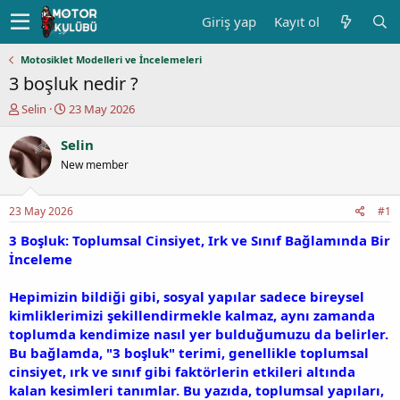
Giriş yap
Kayıt ol
Motosiklet Modelleri ve İncelemeleri
3 boşluk nedir ?
K
B
Selin
23 May 2026
o
a
n
ş
Selin
u
l
New member
y
a
u
n
b
g
23 May 2026
#1
a
ı
ş
ç
3 Boşluk: Toplumsal Cinsiyet, Irk ve Sınıf Bağlamında Bir
l
t
İnceleme
a
a
t
r
Hepimizin bildiği gibi, sosyal yapılar sadece bireysel
a
i
kimliklerimizi şekillendirmekle kalmaz, aynı zamanda
n
h
toplumda kendimize nasıl yer bulduğumuzu da belirler.
i
Bu bağlamda, "3 boşluk" terimi, genellikle toplumsal
cinsiyet, ırk ve sınıf gibi faktörlerin etkileri altında
kalan kesimleri tanımlar. Bu yazıda, toplumsal yapıları,