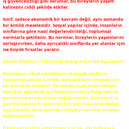
iş güvencesizliği gibi sorunlar, bu bireylerin yaşam
kalitesini ciddi şekilde etkiler.
Sınıf, sadece ekonomik bir kavram değil, aynı zamanda
bir kimlik meselesidir. Sosyal yapılar içinde, insanların
sınıflarına göre nasıl değerlendirildiği, toplumsal
normlarla şekillenir. Bu normlar, bireylerin yaşamlarını
zorlaştırırken, daha ayrıcalıklı sınıflarda yer alanlar için
ise büyük fırsatlar yaratır.
Çözüm Önerileri: Toplumsal Değişim İçin Ne Yapılabilir?
Kadınların, ırksal azınlıkların ve düşük sınıfların
toplumsal yapılar içindeki eşitsizliklerini çözmek için
bir dizi adım atılabilir. İlk olarak, toplumsal cinsiyet
eşitliğini sağlamak için kadınların daha fazla liderlik
pozisyonunda yer alması sağlanmalıdır. Kadınların iş
gücüne katılımını artırmak için eşit maaş politikaları
uygulanmalı ve iş yerinde cinsiyetçi normlar ortadan
kaldırılmalıdır.
Irksal eşitsizliğin giderilmesi için ise, ırkçılığa karşı