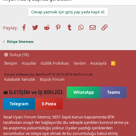
Cevap yazmak için giriş yap yada kayıt ol.
Facebook
Twitter
Reddit
Pinterest
Tumblr
WhatsApp
E-posta
Link
Paylaş:
Dünya Sineması
Türkçe (TR)
İletişim
Koşullar
Gizlilik Politikası
Yardım
Anasayfa
R
S
S
Forum software by XenForo™
© 2010-2019 XenForo Ltd.
Kalabalık Yalnızlık
Büyük Forum
💼 İLETİŞİM ve İŞ BİRLİĞİ:
WhatsApp
Teams
Telegram
E-Posta
Yasal Uyarı: Forum Sitemiz; 5651 Sayılı Kanun kapsamında BTK
tarafından onaylı Yer Sağlayıcı'dır. Bu sebeple içerikleri kontrol etme ya
da araştırma yükümlülüğü yoktur. Üyeler yazdığı içeriklerden
sorumludur ve siteye üye olmak ile bu sorumluluğu kabul etmiş