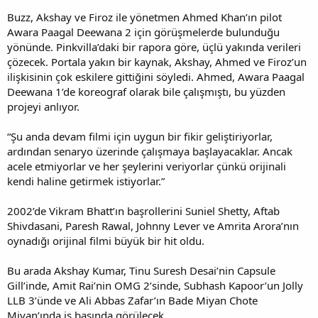
Buzz, Akshay ve Firoz ile yönetmen Ahmed Khan’ın pilot
Awara Paagal Deewana 2 için görüşmelerde bulunduğu
yönünde. Pinkvilla’daki bir rapora göre, üçlü yakında verileri
çözecek. Portala yakın bir kaynak, Akshay, Ahmed ve Firoz’un
ilişkisinin çok eskilere gittiğini söyledi. Ahmed, Awara Paagal
Deewana 1’de koreograf olarak bile çalışmıştı, bu yüzden
projeyi anlıyor.
“Şu anda devam filmi için uygun bir fikir geliştiriyorlar,
ardından senaryo üzerinde çalışmaya başlayacaklar. Ancak
acele etmiyorlar ve her şeylerini veriyorlar çünkü orijinali
kendi haline getirmek istiyorlar.”
2002’de Vikram Bhatt’ın başrollerini Suniel Shetty, Aftab
Shivdasani, Paresh Rawal, Johnny Lever ve Amrita Arora’nın
oynadığı orijinal filmi büyük bir hit oldu.
Bu arada Akshay Kumar, Tinu Suresh Desai’nin Capsule
Gill’inde, Amit Rai’nin OMG 2’sinde, Subhash Kapoor’un Jolly
LLB 3’ünde ve Ali Abbas Zafar’ın Bade Miyan Chote
Miyan’ında iş başında görülecek.