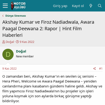
Giriş yap
Kayıt ol
Dünya Sineması
Akshay Kumar ve Firoz Nadiadwala, Awara
Paagal Deewana 2: Rapor | Hint Film
Haberleri
K
B
Doğal
9 Kas 2022
o
a
n
ş
Doğal
D
u
l
New member
y
a
u
n
b
g
9 Kas 2022
#1
a
ı
ş
ç
O zamandan beri, Akshay Kumar’ın en sevilen üç serisini –
l
t
Hera Pheri, Welcome ve Awara Paagal Deewana – yeniden
a
a
canlandırma planı kasabanın gündemi haline geldi. Akshay ve
t
r
film yapımcısı Firoz Nadiadwala’nın bu projeler için işleri
a
i
yoluna koymak için son aylarda birkaç görüşme yaptığı
n
h
bildiriliyor.
i