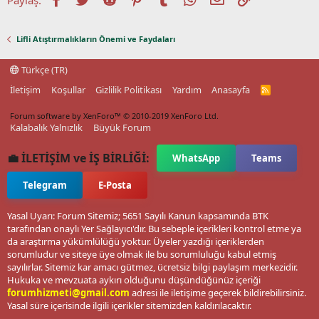
Lifli Atıştırmalıkların Önemi ve Faydaları
Türkçe (TR)
İletişim
Koşullar
Gizlilik Politikası
Yardım
Anasayfa
R
S
S
Forum software by XenForo™
© 2010-2019 XenForo Ltd.
Kalabalık Yalnızlık
Büyük Forum
💼 İLETİŞİM ve İŞ BİRLİĞİ:
WhatsApp
Teams
Telegram
E-Posta
Yasal Uyarı: Forum Sitemiz; 5651 Sayılı Kanun kapsamında BTK
tarafından onaylı Yer Sağlayıcı'dır. Bu sebeple içerikleri kontrol etme ya
da araştırma yükümlülüğü yoktur. Üyeler yazdığı içeriklerden
sorumludur ve siteye üye olmak ile bu sorumluluğu kabul etmiş
sayılırlar. Sitemiz kar amacı gütmez, ücretsiz bilgi paylaşım merkezidir.
Hukuka ve mevzuata aykırı olduğunu düşündüğünüz içeriği
forumhizmeti@gmail.com
adresi ile iletişime geçerek bildirebilirsiniz.
Yasal süre içerisinde ilgili içerikler sitemizden kaldırılacaktır.