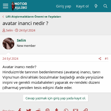
Giriş yap
Kayıt ol
Lifli Atıştırmalıkların Önemi ve Faydaları
avatar inanci nedir ?
K
B
Selin
24 Eyl 2024
o
a
n
ş
Selin
u
l
New member
y
a
u
n
b
g
24 Eyl 2024
#1
a
ı
ş
ç
Avatar inancı nedir?
l
t
Hinduizm'de tanrının bedenlenmesi (avatara) inancı, tanrı
a
a
Vişnu'nun dini/ahlaki bozulmalar başladığı anda yeryüzüne
t
r
inişini ve gerekli müdahaleleri yaparak ev-rendeki düzeni
a
i
(dharma) yeniden tesis edişini ifade eder.
n
h
i
Cevap yazmak için giriş yap yada kayıt ol.
Facebook
Twitter
Reddit
Pinterest
Tumblr
WhatsApp
E-posta
Link
Paylaş: