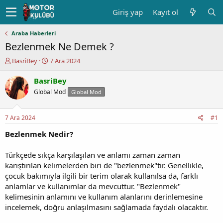
Giriş yap
Kayıt ol
Araba Haberleri
Bezlenmek Ne Demek ?
K
B
BasriBey
7 Ara 2024
o
a
n
ş
BasriBey
u
l
Global Mod
Global Mod
y
a
u
n
b
g
7 Ara 2024
#1
a
ı
ş
ç
Bezlenmek Nedir?
l
t
a
a
Türkçede sıkça karşılaşılan ve anlamı zaman zaman
t
r
karıştırılan kelimelerden biri de "bezlenmek"tir. Genellikle,
a
i
çocuk bakımıyla ilgili bir terim olarak kullanılsa da, farklı
n
h
anlamlar ve kullanımlar da mevcuttur. "Bezlenmek"
i
kelimesinin anlamını ve kullanım alanlarını derinlemesine
incelemek, doğru anlaşılmasını sağlamada faydalı olacaktır.