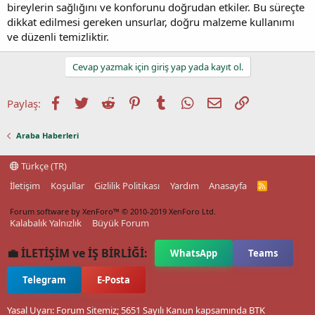
bireylerin sağlığını ve konforunu doğrudan etkiler. Bu süreçte
dikkat edilmesi gereken unsurlar, doğru malzeme kullanımı
ve düzenli temizliktir.
Cevap yazmak için giriş yap yada kayıt ol.
Facebook
Twitter
Reddit
Pinterest
Tumblr
WhatsApp
E-posta
Link
Paylaş:
Araba Haberleri
Türkçe (TR)
İletişim
Koşullar
Gizlilik Politikası
Yardım
Anasayfa
R
S
S
Forum software by XenForo™
© 2010-2019 XenForo Ltd.
Kalabalık Yalnızlık
Büyük Forum
💼 İLETİŞİM ve İŞ BİRLİĞİ:
WhatsApp
Teams
Telegram
E-Posta
Yasal Uyarı: Forum Sitemiz; 5651 Sayılı Kanun kapsamında BTK