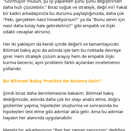
"Görmüyor musun, şu işi yaparken şunu şunu değiştirirsen
daha hızlı çözülebilir." Biraz soğuk ve stratejik, değil mi? Fakat
bir kadın arkadaşınızla bu durumu paylaştığınızda, daha çok
"Peki, gerçekten nasıl hissediyorsun?" ya da "Bunu senin için
nasıl daha kolay hale getirebiliriz?" gibi empatik ve ilişki
odaklı cevaplar alırsınız.
Her iki yaklaşım da kendi içinde değerli ve tamamlayıcıdır.
Bilimsel bakış açısı da aslında işte tam bu noktada devreye
girer. Hem stratejik çözüm arayışı hem de empatik ilişki
kurma becerisi, aynı problemi farklı açılardan incelemenin
yollarıdır.
Bir Bilimsel Bakış: Pratikte Ne Anlama Gelir?
Şimdi biraz daha derinlemesine bakalım. Bilimsel bakış
dediğimizde, aslında daha çok bir olayı analiz etme, doğru
gözlemler yapma, hipotezler oluşturma ve sonrasında bu
hipotezleri test etme gibi adımlar akla gelir. Ama bu adımlar
hayatın her alanında uygulanabilir.
Mesela bir arkadaşınızın "Ben her zaman şanssızım" dediğini