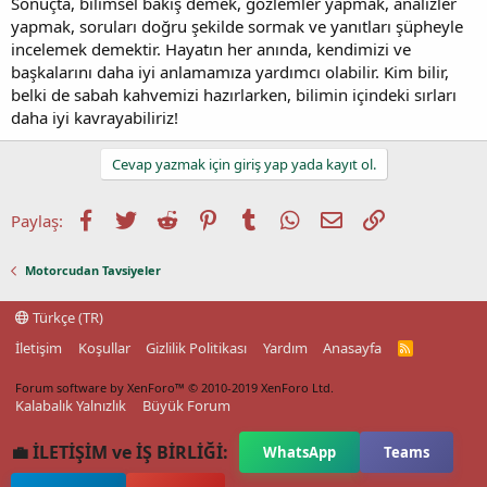
Sonuçta, bilimsel bakış demek, gözlemler yapmak, analizler
yapmak, soruları doğru şekilde sormak ve yanıtları şüpheyle
incelemek demektir. Hayatın her anında, kendimizi ve
başkalarını daha iyi anlamamıza yardımcı olabilir. Kim bilir,
belki de sabah kahvemizi hazırlarken, bilimin içindeki sırları
daha iyi kavrayabiliriz!
Cevap yazmak için giriş yap yada kayıt ol.
Facebook
Twitter
Reddit
Pinterest
Tumblr
WhatsApp
E-posta
Link
Paylaş:
Motorcudan Tavsiyeler
Türkçe (TR)
İletişim
Koşullar
Gizlilik Politikası
Yardım
Anasayfa
R
S
S
Forum software by XenForo™
© 2010-2019 XenForo Ltd.
Kalabalık Yalnızlık
Büyük Forum
💼 İLETİŞİM ve İŞ BİRLİĞİ:
WhatsApp
Teams