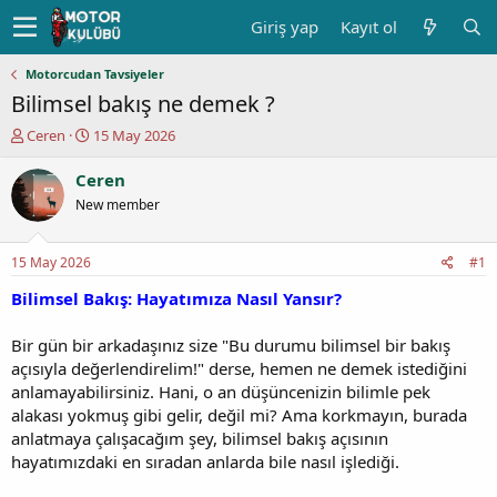
Giriş yap
Kayıt ol
Motorcudan Tavsiyeler
Bilimsel bakış ne demek ?
K
B
Ceren
15 May 2026
o
a
n
ş
Ceren
u
l
New member
y
a
u
n
b
g
15 May 2026
#1
a
ı
ş
ç
Bilimsel Bakış: Hayatımıza Nasıl Yansır?
l
t
a
a
Bir gün bir arkadaşınız size "Bu durumu bilimsel bir bakış
t
r
açısıyla değerlendirelim!" derse, hemen ne demek istediğini
a
i
anlamayabilirsiniz. Hani, o an düşüncenizin bilimle pek
n
h
alakası yokmuş gibi gelir, değil mi? Ama korkmayın, burada
i
anlatmaya çalışacağım şey, bilimsel bakış açısının
hayatımızdaki en sıradan anlarda bile nasıl işlediği.