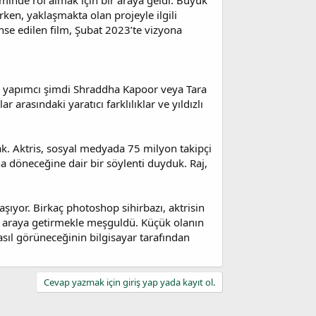
minde rol almak için bir araya geldi. Büyük
rken, yaklaşmakta olan projeyle ilgili
anse edilen film, Şubat 2023’te vizyona
ki, yapımcı şimdi Shraddha Kapoor veya Tara
rasındaki yaratıcı farklılıklar ve yıldızlı
ak. Aktris, sosyal medyada 75 milyon takipçi
a döneceğine dair bir söylenti duyduk. Raj,
ıyor. Birkaç photoshop sihirbazı, aktrisin
r araya getirmekle meşguldü. Küçük olanın
nasıl görüneceğinin bilgisayar tarafından
Cevap yazmak için giriş yap yada kayıt ol.