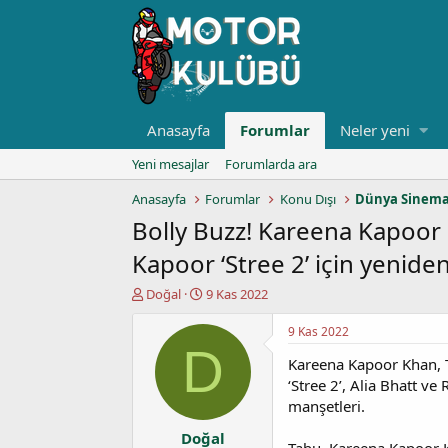
Anasayfa
Forumlar
Neler yeni
Yeni mesajlar
Forumlarda ara
Anasayfa
Forumlar
Konu Dışı
Dünya Sinema
Bolly Buzz! Kareena Kapoor
Kapoor ‘Stree 2’ için yeniden
K
B
Doğal
9 Kas 2022
o
a
n
ş
9 Kas 2022
u
l
D
Kareena Kapoor Khan, T
y
a
u
n
‘Stree 2’, Alia Bhatt v
b
g
manşetleri.
a
ı
Doğal
ş
ç