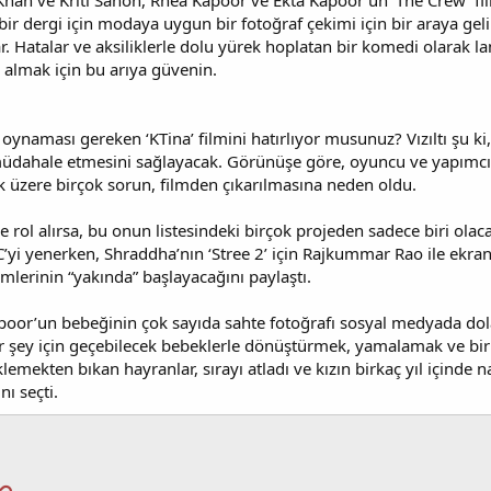
han ve Kriti Sanon, Rhea Kapoor ve Ekta Kapoor’un ‘The Crew’ fil
ir dergi için modaya uygun bir fotoğraf çekimi için bir araya geli
ar. Hatalar ve aksiliklerle dolu yürek hoplatan bir komedi olarak l
i almak için bu arıya güvenin.
 oynaması gereken ‘KTina’ filmini hatırlıyor musunuz? Vızıltı şu 
müdahale etmesini sağlayacak. Görünüşe göre, oyuncu ve yapımcılar a
 üzere birçok sorun, filmden çıkarılmasına neden oldu.
rol alırsa, bu onun listesindeki birçok projeden sadece biri olac
yi yenerken, Shraddha’nın ‘Stree 2’ için Rajkummar Rao ile ekran
lerinin “yakında” başlayacağını paylaştı.
poor’un bebeğinin çok sayıda sahte fotoğrafı sosyal medyada dolaş
bir şey için geçebilecek bebeklerle dönüştürmek, yamalamak ve bi
lemekten bıkan hayranlar, sırayı atladı ve kızın birkaç yıl içinde 
nı seçti.