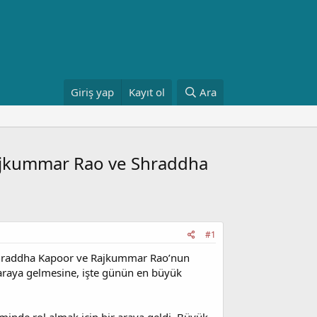
Giriş yap
Kayıt ol
Ara
 Rajkummar Rao ve Shraddha
#1
n Shraddha Kapoor ve Rajkummar Rao’nun
r araya gelmesine, işte günün en büyük