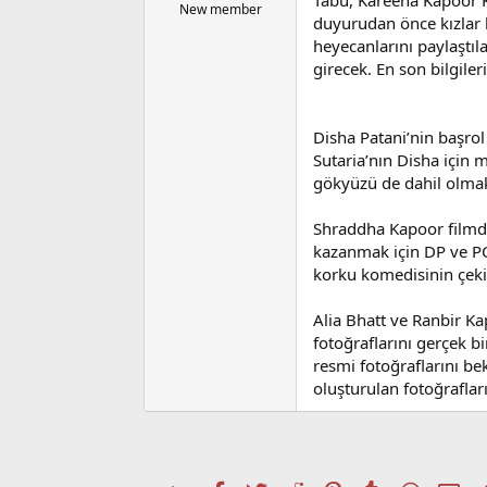
Tabu, Kareena Kapoor K
l
t
New member
duyurudan önce kızlar b
a
a
heyecanlarını paylaştıl
t
r
a
i
girecek. En son bilgiler
n
h
i
Disha Patani’nin başrol
Sutaria’nın Disha için 
gökyüzü de dahil olmak
Shraddha Kapoor filmde 
kazanmak için DP ve PC’
korku komedisinin çekim
Alia Bhatt ve Ranbir Ka
fotoğraflarını gerçek 
resmi fotoğraflarını bek
oluşturulan fotoğrafları