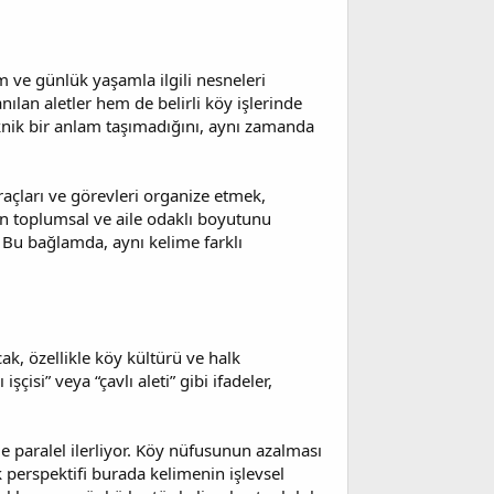
ım ve günlük yaşamla ilgili nesneleri
nılan aletler hem de belirli köy işlerinde
teknik bir anlam taşımadığını, aynı zamanda
araçları ve görevleri organize etmek,
nin toplumsal ve aile odaklı boyutunu
 Bu bağlamda, aynı kelime farklı
ak, özellikle köy kültürü ve halk
çisi” veya “çavlı aleti” gibi ifadeler,
le paralel ilerliyor. Köy nüfusunun azalması
k perspektifi burada kelimenin işlevsel