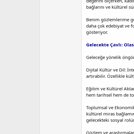
değerini ölçerken, kadı
bağlarını ve kültürel sü
Benim gözlemlerime gör
daha çok edebiyat ve fo
gösteriyor.
Gelecekte Çavlı: Olas
Geleceğe yönelik öngörül
Dijital Kültür ve Dil: 
artırabilir. Özellikle kü
Eğitim ve Kültürel Aktar
hem tarihsel hem de top
Toplumsal ve Ekonomik E
kültürel miras bağlamın
gelecekteki sosyal rolü
Gözlem ve araştırmaları