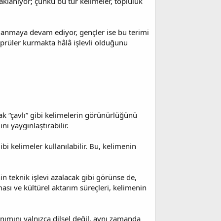
aklanıyor; çünkü bu tür kelimeler, topluluk
llanmaya devam ediyor, gençler ise bu terimi
öprüler kurmakta hâlâ işlevli olduğunu
ak “çavlı” gibi kelimelerin görünürlüğünü
nı yaygınlaştırabilir.
bi kelimeler kullanılabilir. Bu, kelimenin
n teknik işlevi azalacak gibi görünse de,
ası ve kültürel aktarım süreçleri, kelimenin
nımını yalnızca dilsel değil, aynı zamanda