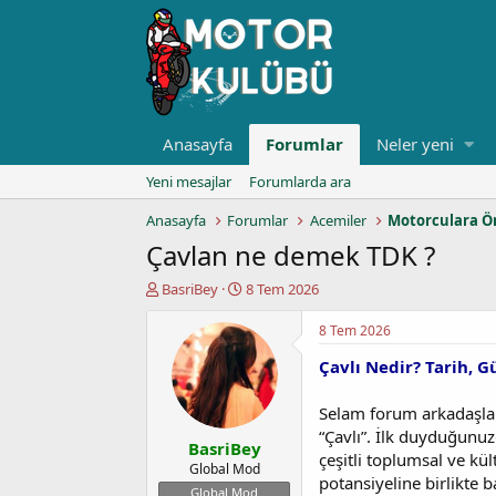
Anasayfa
Forumlar
Neler yeni
Yeni mesajlar
Forumlarda ara
Anasayfa
Forumlar
Acemiler
Motorculara Ö
Çavlan ne demek TDK ?
K
B
BasriBey
8 Tem 2026
o
a
n
ş
8 Tem 2026
u
l
Çavlı Nedir? Tarih, 
y
a
u
n
b
g
Selam forum arkadaşlar
a
ı
“Çavlı”. İlk duyduğunuz
BasriBey
ş
ç
çeşitli toplumsal ve k
l
t
Global Mod
potansiyeline birlikte 
a
a
Global Mod