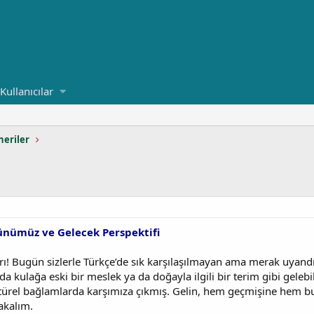
Kullanıcılar
neriler
Günümüz ve Gelecek Perspektifi
ı! Bugün sizlerle Türkçe’de sık karşılaşılmayan ama merak uyand
da kulağa eski bir meslek ya da doğayla ilgili bir terim gibi gelebi
ültürel bağlamlarda karşımıza çıkmış. Gelin, hem geçmişine hem 
bakalım.