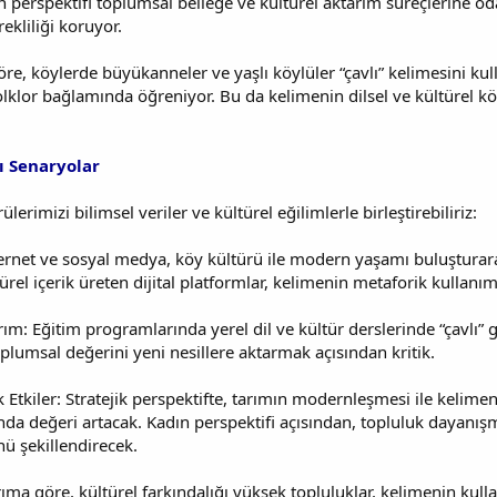
n perspektifi toplumsal belleğe ve kültürel aktarım süreçlerine od
rekliliği koruyor.
e, köylerde büyükanneler ve yaşlı köylüler “çavlı” kelimesini ku
lklor bağlamında öğreniyor. Bu da kelimenin dilsel ve kültürel k
ı Senaryolar
erimizi bilimsel veriler ve kültürel eğilimlerle birleştirebiliriz:
İnternet ve sosyal medya, köy kültürü ile modern yaşamı buluşturar
ltürel içerik üreten dijital platformlar, kelimenin metaforik kullanımı
ım: Eğitim programlarında yerel dil ve kültür derslerinde “çavlı” gi
lumsal değerini yeni nesillere aktarmak açısından kritik.
tkiler: Stratejik perspektifte, tarımın modernleşmesi ile kelimeni
da değeri artacak. Kadın perspektifi açısından, topluluk dayanışm
nü şekillendirecek.
ma göre, kültürel farkındalığı yüksek topluluklar, kelimenin kulla