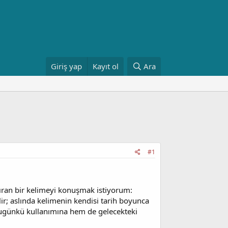
Giriş yap
Kayıt ol
Ara
#1
ıran bir kelimeyi konuşmak istiyorum:
lir; aslında kelimenin kendisi tarih boyunca
bugünkü kullanımına hem de gelecekteki