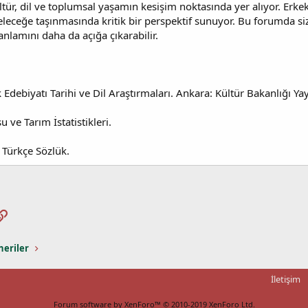
ültür, dil ve toplumsal yaşamın kesişim noktasında yer alıyor. Erkek
leceğe taşınmasında kritik bir perspektif sunuyor. Bu forumda si
nlamını daha da açığa çıkarabilir.
 Edebiyatı Tarihi ve Dil Araştırmaları. Ankara: Kültür Bakanlığı Yay
 ve Tarım İstatistikleri.
 Türkçe Sözlük.
pp
osta
Link
neriler
İletişim
Forum software by XenForo™
© 2010-2019 XenForo Ltd.