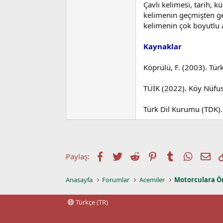
Çavlı kelimesi, tarih, k
kelimenin geçmişten ge
kelimenin çok boyutlu a
Kaynaklar
Köprülü, F. (2003). Türk
TÜİK (2022). Köy Nüfusu
Türk Dil Kurumu (TDK).
Facebook
Twitter
Reddit
Pinterest
Tumblr
WhatsA
E-p
Paylaş:
Anasayfa
Forumlar
Acemiler
Motorculara Ö
Türkçe (TR)