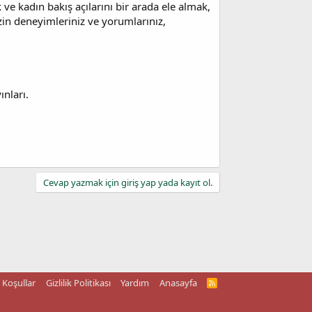
 ve kadın bakış açılarını bir arada ele almak,
zin deneyimleriniz ve yorumlarınız,
ınları.
Cevap yazmak için giriş yap yada kayıt ol.
Koşullar
Gizlilik Politikası
Yardım
Anasayfa
R
S
S