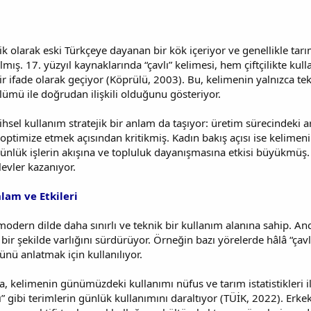
jik olarak eski Türkçeye dayanan bir kök içeriyor ve genellikle tar
mış. 17. yüzyıl kaynaklarında “çavlı” kelimesi, hem çiftçilikte kulla
 bir ifade olarak geçiyor (Köprülü, 2003). Bu, kelimenin yalnızca 
lümü ile doğrudan ilişkili olduğunu gösteriyor.
rihsel kullanım stratejik bir anlam da taşıyor: üretim sürecindeki 
ı optimize etmek açısından kritikmiş. Kadın bakış açısı ise kelime
günlük işlerin akışına ve topluluk dayanışmasına etkisi büyükmüş.
şlevler kazanıyor.
am ve Etkileri
modern dilde daha sınırlı ve teknik bir kullanım alanına sahip. Anc
ir şekilde varlığını sürdürüyor. Örneğin bazı yörelerde hâlâ “çavlı iş
ünü anlatmak için kullanılıyor.
la, kelimenin günümüzdeki kullanımı nüfus ve tarım istatistikleri i
” gibi terimlerin günlük kullanımını daraltıyor (TÜİK, 2022). Erke