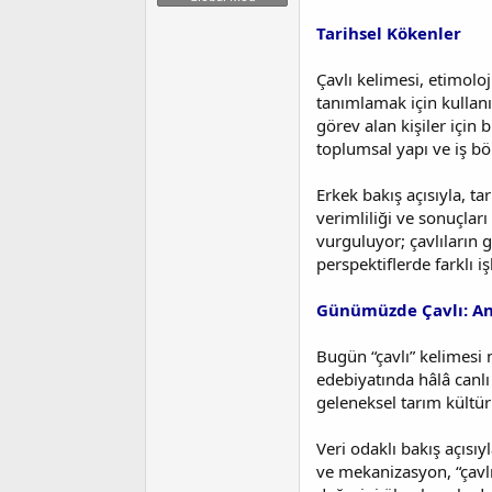
t
r
a
i
Tarihsel Kökenler
n
h
i
Çavlı kelimesi, etimolo
tanımlamak için kullanıl
görev alan kişiler için
toplumsal yapı ve iş bö
Erkek bakış açısıyla, ta
verimliliği ve sonuçlar
vurguluyor; çavlıların 
perspektiflerde farklı i
Günümüzde Çavlı: Anl
Bugün “çavlı” kelimesi 
edebiyatında hâlâ canlı b
geleneksel tarım kültür
Veri odaklı bakış açısıy
ve mekanizasyon, “çavlı