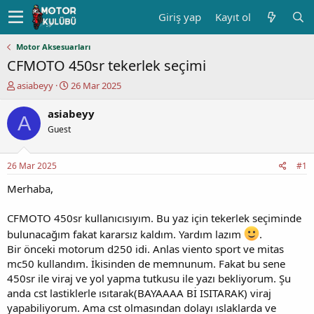
Giriş yap
Kayıt ol
Motor Aksesuarları
CFMOTO 450sr tekerlek seçimi
K
B
asiabeyy
26 Mar 2025
o
a
n
ş
asiabeyy
A
u
l
Guest
y
a
u
n
b
g
26 Mar 2025
#1
a
ı
ş
ç
Merhaba,
l
t
a
a
CFMOTO 450sr kullanıcısıyım. Bu yaz için tekerlek seçiminde
t
r
bulunacağım fakat kararsız kaldım. Yardım lazım
.
a
i
Bir önceki motorum d250 idi. Anlas viento sport ve mitas
n
h
i
mc50 kullandım. İkisinden de memnunum. Fakat bu sene
450sr ile viraj ve yol yapma tutkusu ile yazı bekliyorum. Şu
anda cst lastiklerle ısıtarak(BAYAAAA Bİ ISITARAK) viraj
yapabiliyorum. Ama cst olmasından dolayı ıslaklarda ve