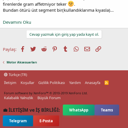
firenlerde gram affetmiyor teker
.
Bundan ötürü üst segment bir(kullandıklarıma kıyasla)...
Devamını Oku
Cevap yazmak için giriş yap yada kayıt ol.
Facebook
Twitter
Reddit
Pinterest
Tumblr
WhatsApp
E-posta
Link
Paylaş:
Motor Aksesuarları
Türkçe (TR)
İletişim
Koşullar
Gizlilik Politikası
Yardım
Anasayfa
R
S
S
Forum software by XenForo™
© 2010-2019 XenForo Ltd.
Kalabalık Yalnızlık
Büyük Forum
💼 İLETİŞİM ve İŞ BİRLİĞİ:
WhatsApp
Teams
Telegram
E-Posta