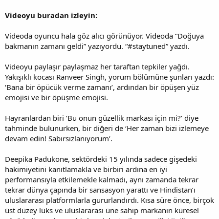
i
Videoyu buradan izleyin:
Videoda oyuncu hala göz alıcı görünüyor. Videoda “Doğuya
bakmanın zamanı geldi” yazıyordu. “#staytuned” yazdı.
Videoyu paylaşır paylaşmaz her taraftan tepkiler yağdı.
Yakışıklı kocası Ranveer Singh, yorum bölümüne şunları yazdı:
‘Bana bir öpücük verme zamanı’, ardından bir öpüşen yüz
emojisi ve bir öpüşme emojisi.
Hayranlardan biri ‘Bu onun güzellik markası için mi?’ diye
tahminde bulunurken, bir diğeri de ‘Her zaman bizi izlemeye
devam edin! Sabırsızlanıyorum’.
Deepika Padukone, sektördeki 15 yılında sadece gişedeki
hakimiyetini kanıtlamakla ve birbiri ardına en iyi
performansıyla etkilemekle kalmadı, aynı zamanda tekrar
tekrar dünya çapında bir sansasyon yarattı ve Hindistan’ı
uluslararası platformlarla gururlandırdı. Kısa süre önce, birçok
üst düzey lüks ve uluslararası üne sahip markanın küresel