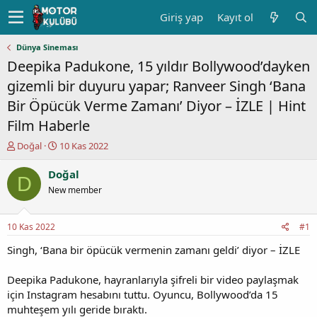
Giriş yap
Kayıt ol
Dünya Sineması
Deepika Padukone, 15 yıldır Bollywood’dayken
gizemli bir duyuru yapar; Ranveer Singh ‘Bana
Bir Öpücük Verme Zamanı’ Diyor – İZLE | Hint
Film Haberle
K
B
Doğal
10 Kas 2022
o
a
n
ş
Doğal
D
u
l
New member
y
a
u
n
b
g
10 Kas 2022
#1
a
ı
ş
ç
Singh, ‘Bana bir öpücük vermenin zamanı geldi’ diyor – İZLE
l
t
a
a
Deepika Padukone, hayranlarıyla şifreli bir video paylaşmak
t
r
için Instagram hesabını tuttu. Oyuncu, Bollywood’da 15
a
i
muhteşem yılı geride bıraktı.
n
h