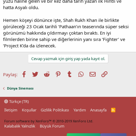
yüzü haline gelen ve bir kez daha tarih yazan ilk Hintli ve
hatta Asyalı oldu.
Hemen köşeyi dönünce işte, Shah Rukh Khan ile birlikte
görüleceği 23 Ocak tarihli ‘Pathaan’ın teaserında süper seksi
görünümü hakkında çıldırmayı çoktan bıraktı. En iyi
filmlerden birine sahip ve diğerlerinin yanı sıra ‘Fighter’ ve
‘Project K’da da izlenecek.
Cevap yazmak için giriş yap yada kayıt ol.
Facebook
Twitter
Reddit
Pinterest
Tumblr
WhatsApp
E-posta
Link
Paylaş:
Dünya Sineması
Türkçe (TR)
İletişim
Koşullar
Gizlilik Politikası
Yardım
Anasayfa
R
S
S
Forum software by XenForo™
© 2010-2019 XenForo Ltd.
Kalabalık Yalnızlık
Büyük Forum