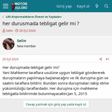
Giriş yap
Kayıt ol
Lifli Atıştırmalıkların Önemi ve Faydaları
her durusmada tebligat gelir mi ?
K
B
Selin
26 Eyl 2024
o
a
n
ş
Selin
u
l
New member
y
a
u
n
b
g
26 Eyl 2024
#1
a
ı
ş
ç
Her duruşmada tebligat gelir mi?
l
t
Yani Mahkeme taraflara usulüne uygun tebligat göndererek
a
a
duruşmaların yapılmaya başlanacağını ve ilk duruşma gün ve
t
r
saatini taraflara bildirir. Bundan sonra duruşmaları takip etme
a
i
yükümlülüğü taraflardadır. Her duruşma için mahkeme
n
h
tebligatla bildirimde bulunmayacaktır.Jan 5, 2015
i
Cevap yazmak için giriş yap yada kayıt ol.