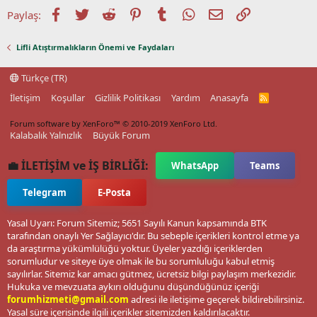
Facebook
Twitter
Reddit
Pinterest
Tumblr
WhatsApp
E-posta
Link
Paylaş:
Lifli Atıştırmalıkların Önemi ve Faydaları
Türkçe (TR)
İletişim
Koşullar
Gizlilik Politikası
Yardım
Anasayfa
R
S
S
Forum software by XenForo™
© 2010-2019 XenForo Ltd.
Kalabalık Yalnızlık
Büyük Forum
💼 İLETİŞİM ve İŞ BİRLİĞİ:
WhatsApp
Teams
Telegram
E-Posta
Yasal Uyarı: Forum Sitemiz; 5651 Sayılı Kanun kapsamında BTK
tarafından onaylı Yer Sağlayıcı'dır. Bu sebeple içerikleri kontrol etme ya
da araştırma yükümlülüğü yoktur. Üyeler yazdığı içeriklerden
sorumludur ve siteye üye olmak ile bu sorumluluğu kabul etmiş
sayılırlar. Sitemiz kar amacı gütmez, ücretsiz bilgi paylaşım merkezidir.
Hukuka ve mevzuata aykırı olduğunu düşündüğünüz içeriği
forumhizmeti@gmail.com
adresi ile iletişime geçerek bildirebilirsiniz.
Yasal süre içerisinde ilgili içerikler sitemizden kaldırılacaktır.