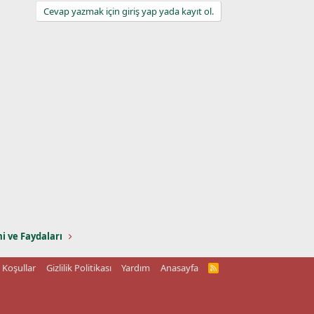
Cevap yazmak için giriş yap yada kayıt ol.
mi ve Faydaları
Koşullar
Gizlilik Politikası
Yardım
Anasayfa
R
S
S