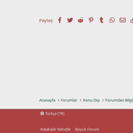
t
r
a
i
n
h
i
Facebook
Twitter
Reddit
Pinterest
Tumblr
WhatsA
E-p
Paylaş:
Anasayfa
Forumlar
Konu Dışı
Forumdan Bilgi
Türkçe (TR)
Kalabalık Yalnızlık
Büyük Forum