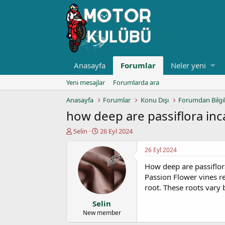
Anasayfa
Forumlar
Neler yeni
Yeni mesajlar
Forumlarda ara
Anasayfa
Forumlar
Konu Dışı
Forumdan Bilgi
how deep are passiflora inc
K
B
Selin
26 Eyl 2024
o
a
n
ş
26 Eyl 2024
u
l
How deep are passiflor
y
a
u
n
Passion Flower vines r
b
g
root. These roots vary
a
ı
Selin
ş
ç
l
t
New member
a
a