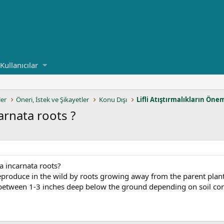
Kullanıcılar
ler
Öneri, İstek ve Şikayetler
Konu Dışı
Lifli Atıştırmalıkların Öne
arnata roots ?
a incarnata roots?
eproduce in the wild by roots growing away from the parent plan
 between 1-3 inches deep below the ground depending on soil con