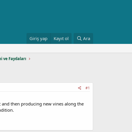
Giriş yap
Kayıt ol
Ara
mi ve Faydaları
#1
t and then producing new vines along the
dition.