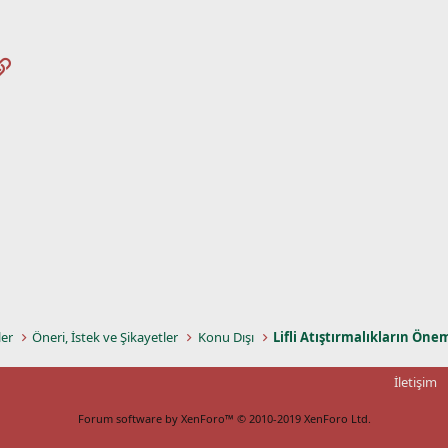
pp
osta
Link
ler
Öneri, İstek ve Şikayetler
Konu Dışı
Lifli Atıştırmalıkların Öne
İletişim
Forum software by XenForo™
© 2010-2019 XenForo Ltd.