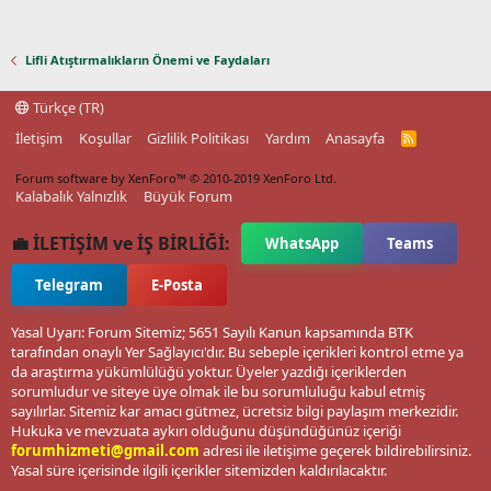
Lifli Atıştırmalıkların Önemi ve Faydaları
Türkçe (TR)
İletişim
Koşullar
Gizlilik Politikası
Yardım
Anasayfa
R
S
S
Forum software by XenForo™
© 2010-2019 XenForo Ltd.
Kalabalık Yalnızlık
Büyük Forum
💼 İLETİŞİM ve İŞ BİRLİĞİ:
WhatsApp
Teams
Telegram
E-Posta
Yasal Uyarı: Forum Sitemiz; 5651 Sayılı Kanun kapsamında BTK
tarafından onaylı Yer Sağlayıcı'dır. Bu sebeple içerikleri kontrol etme ya
da araştırma yükümlülüğü yoktur. Üyeler yazdığı içeriklerden
sorumludur ve siteye üye olmak ile bu sorumluluğu kabul etmiş
sayılırlar. Sitemiz kar amacı gütmez, ücretsiz bilgi paylaşım merkezidir.
Hukuka ve mevzuata aykırı olduğunu düşündüğünüz içeriği
forumhizmeti@gmail.com
adresi ile iletişime geçerek bildirebilirsiniz.
Yasal süre içerisinde ilgili içerikler sitemizden kaldırılacaktır.