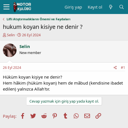
Giriş yap
Kayıt ol
Lifli Atıştırmalıkların Önemi ve Faydaları
hukum koyan kisiye ne denir ?
K
B
Selin
26 Eyl 2024
o
a
n
ş
Selin
u
l
New member
y
a
u
n
b
g
26 Eyl 2024
#1
a
ı
ş
ç
Hüküm koyan kişiye ne denir?
l
t
Hem hâkim (hüküm koyan) hem de mâbud (kendisine ibadet
a
a
edilen) yalnızca Allah'tır.
t
r
a
i
Cevap yazmak için giriş yap yada kayıt ol.
n
h
i
Facebook
Twitter
Reddit
Pinterest
Tumblr
WhatsApp
E-posta
Link
Paylaş: