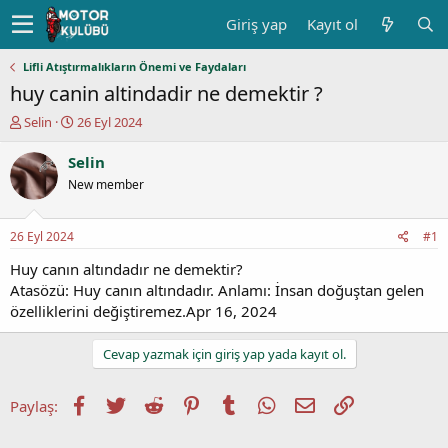
Giriş yap
Kayıt ol
Lifli Atıştırmalıkların Önemi ve Faydaları
huy canin altindadir ne demektir ?
K
B
Selin
26 Eyl 2024
o
a
n
ş
Selin
u
l
New member
y
a
u
n
b
g
26 Eyl 2024
#1
a
ı
ş
ç
Huy canın altındadır ne demektir?
l
t
Atasözü: Huy canın altındadır. Anlamı: İnsan doğuştan gelen
a
a
özelliklerini değiştiremez.Apr 16, 2024
t
r
a
i
Cevap yazmak için giriş yap yada kayıt ol.
n
h
i
Facebook
Twitter
Reddit
Pinterest
Tumblr
WhatsApp
E-posta
Link
Paylaş: