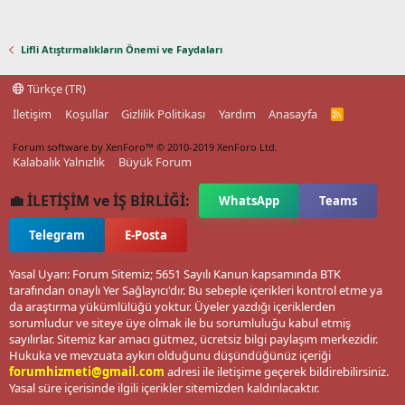
Lifli Atıştırmalıkların Önemi ve Faydaları
Türkçe (TR)
İletişim
Koşullar
Gizlilik Politikası
Yardım
Anasayfa
R
S
S
Forum software by XenForo™
© 2010-2019 XenForo Ltd.
Kalabalık Yalnızlık
Büyük Forum
💼 İLETİŞİM ve İŞ BİRLİĞİ:
WhatsApp
Teams
Telegram
E-Posta
Yasal Uyarı: Forum Sitemiz; 5651 Sayılı Kanun kapsamında BTK
tarafından onaylı Yer Sağlayıcı'dır. Bu sebeple içerikleri kontrol etme ya
da araştırma yükümlülüğü yoktur. Üyeler yazdığı içeriklerden
sorumludur ve siteye üye olmak ile bu sorumluluğu kabul etmiş
sayılırlar. Sitemiz kar amacı gütmez, ücretsiz bilgi paylaşım merkezidir.
Hukuka ve mevzuata aykırı olduğunu düşündüğünüz içeriği
forumhizmeti@gmail.com
adresi ile iletişime geçerek bildirebilirsiniz.
Yasal süre içerisinde ilgili içerikler sitemizden kaldırılacaktır.