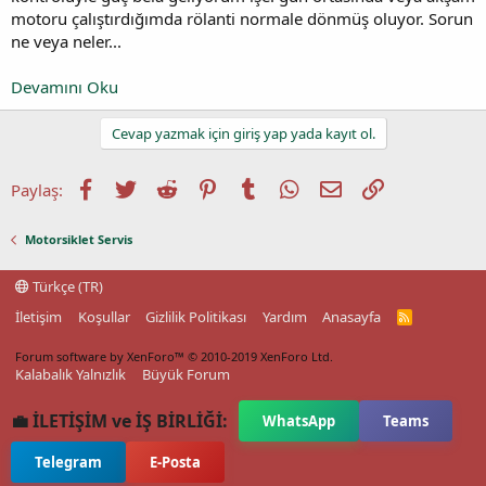
motoru çalıştırdığımda rölanti normale dönmüş oluyor. Sorun
ne veya neler...
Devamını Oku
Cevap yazmak için giriş yap yada kayıt ol.
Facebook
Twitter
Reddit
Pinterest
Tumblr
WhatsApp
E-posta
Link
Paylaş:
Motorsiklet Servis
Türkçe (TR)
İletişim
Koşullar
Gizlilik Politikası
Yardım
Anasayfa
R
S
S
Forum software by XenForo™
© 2010-2019 XenForo Ltd.
Kalabalık Yalnızlık
Büyük Forum
💼 İLETİŞİM ve İŞ BİRLİĞİ:
WhatsApp
Teams
Telegram
E-Posta