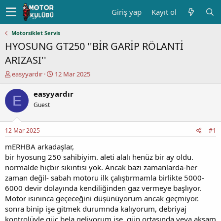
Giriş yap
Kayıt ol
Motorsiklet Servis
HYOSUNG GT250 ''BİR GARİP RÖLANTİ
ARIZASI''
K
B
easyyardır
12 Mar 2025
o
a
n
ş
easyyardır
E
u
l
Guest
y
a
u
n
b
g
12 Mar 2025
#1
a
ı
ş
ç
mERHBA arkadaşlar,
l
t
bir hyosung 250 sahibiyim. aleti alalı henüz bir ay oldu.
a
a
normalde hiçbir sıkıntısı yok. Ancak bazı zamanlarda-her
t
r
zaman değil- sabah motoru ilk çalıştırmamla birlikte 5000-
a
i
6000 devir dolayında kendiliğinden gaz vermeye başlıyor.
n
h
Motor ısınınca geçeceğini düşünüyorum ancak geçmiyor.
i
sonra binip işe gitmek durumnda kalıyorum, debriyaj
kontrolüyle güç bela geliyorum işe. gün ortasında veya akşam