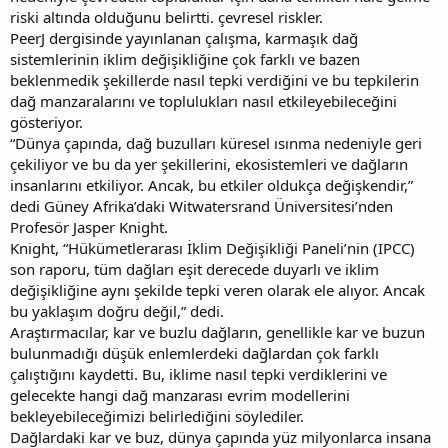
riski altında olduğunu belirtti. çevresel riskler.
PeerJ dergisinde yayınlanan çalışma, karmaşık dağ
sistemlerinin iklim değişikliğine çok farklı ve bazen
beklenmedik şekillerde nasıl tepki verdiğini ve bu tepkilerin
dağ manzaralarını ve toplulukları nasıl etkileyebileceğini
gösteriyor.
“Dünya çapında, dağ buzulları küresel ısınma nedeniyle geri
çekiliyor ve bu da yer şekillerini, ekosistemleri ve dağların
insanlarını etkiliyor. Ancak, bu etkiler oldukça değişkendir,”
dedi Güney Afrika’daki Witwatersrand Üniversitesi’nden
Profesör Jasper Knight.
Knight, “Hükümetlerarası İklim Değişikliği Paneli’nin (IPCC)
son raporu, tüm dağları eşit derecede duyarlı ve iklim
değişikliğine aynı şekilde tepki veren olarak ele alıyor. Ancak
bu yaklaşım doğru değil,” dedi.
Araştırmacılar, kar ve buzlu dağların, genellikle kar ve buzun
bulunmadığı düşük enlemlerdeki dağlardan çok farklı
çalıştığını kaydetti. Bu, iklime nasıl tepki verdiklerini ve
gelecekte hangi dağ manzarası evrim modellerini
bekleyebileceğimizi belirlediğini söylediler.
Dağlardaki kar ve buz, dünya çapında yüz milyonlarca insana