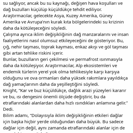
su sağlıyor, ancak bu su kaynağı, değişen hava koşulları ve
dağ buzulları küçülüp küçüldükçe tehdit ediliyor.
Araştırmacılar, gelecekte Asya, Kuzey Amerika, Güney
Amerika ve Avrupa’nın kurak kıta bölgelerindeki su krizinin
daha da kötüleşeceğini söyledi.
Çalışma ayrıca iklim değişikliğinin dağ manzaralarını ve insan
faaliyetlerini nasıl olumsuz etkileyeceğini de gösteriyor. Bu,
çığ, nehir taşması, toprak kayması, enkaz akışı ve göl taşması
gibi artan tehlike riskini içerir.
Bunlar, buzulların geri çekilmesi ve permafrost ısınmasıyla
daha da kötüleşiyor. Araştırmacılar, Alp ekosistemleri ve
endemik türlerin yerel yok olma tehlikesiyle karşı karşıya
olduğunu ve ova ormanları daha yüksek rakımlara yayıldıkça
dağ yamaçlarının daha da yeşilleştiğini söyledi.
Knight, “Kar ve buz küçüldükçe, dağlık arazi yüzeyleri kararır
ve bu, ısı dengesini önemli ölçüde değiştirir, bu da
etraflarındaki alanlardan daha hızlı ısındıkları anlamına gelir.”
Dedi.
Bilim adamı, “Dolayısıyla iklim değişikliğinin etkileri dağlar
için başka hiçbir yerde olduğundan daha büyük. Bu sadece
dağlar için değil, aynı zamanda etraflarındaki alanlar için de