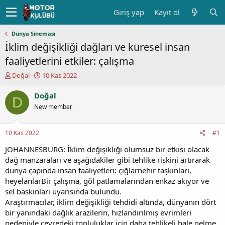
Giriş yap
Kayıt ol
Dünya Sineması
İklim değişikliği dağları ve küresel insan
faaliyetlerini etkiler: çalışma
K
B
Doğal
10 Kas 2022
o
a
n
ş
Doğal
D
u
l
New member
y
a
u
n
b
g
10 Kas 2022
#1
a
ı
ş
ç
JOHANNESBURG: İklim değişikliği olumsuz bir etkisi olacak
l
t
dağ manzaraları ve aşağıdakiler gibi tehlike riskini artırarak
a
a
dünya çapında insan faaliyetleri: çığlarnehir taşkınları,
t
r
heyelanlarBir çalışma, göl patlamalarından enkaz akıyor ve
a
i
sel baskınları uyarısında bulundu.
n
h
Araştırmacılar, iklim değişikliği tehdidi altında, dünyanın dört
i
bir yanındaki dağlık arazilerin, hızlandırılmış evrimleri
nedeniyle çevredeki topluluklar için daha tehlikeli hale gelme