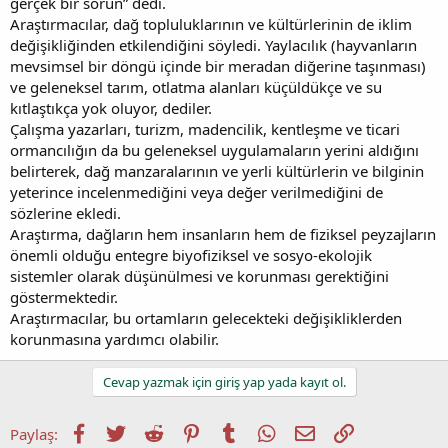
gerçek bir sorun” dedi.
Araştırmacılar, dağ topluluklarının ve kültürlerinin de iklim
değişikliğinden etkilendiğini söyledi. Yaylacılık (hayvanların
mevsimsel bir döngü içinde bir meradan diğerine taşınması)
ve geleneksel tarım, otlatma alanları küçüldükçe ve su
kıtlaştıkça yok oluyor, dediler.
Çalışma yazarları, turizm, madencilik, kentleşme ve ticari
ormancılığın da bu geleneksel uygulamaların yerini aldığını
belirterek, dağ manzaralarının ve yerli kültürlerin ve bilginin
yeterince incelenmediğini veya değer verilmediğini de
sözlerine ekledi.
Araştırma, dağların hem insanların hem de fiziksel peyzajların
önemli olduğu entegre biyofiziksel ve sosyo-ekolojik
sistemler olarak düşünülmesi ve korunması gerektiğini
göstermektedir.
Araştırmacılar, bu ortamların gelecekteki değişikliklerden
korunmasına yardımcı olabilir.
Cevap yazmak için giriş yap yada kayıt ol.
Facebook
Twitter
Reddit
Pinterest
Tumblr
WhatsApp
E-posta
Link
Paylaş: